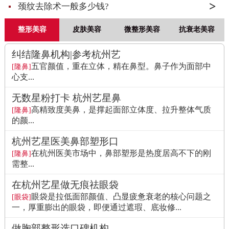
颈纹去除术一般多少钱?
整形美容
皮肤美容
微整形美容
抗衰老美容
纠结隆鼻机构|参考杭州艺
五官颜值，重在立体，精在鼻型。鼻子作为面部中
[隆鼻]
心支...
无数星粉打卡 杭州艺星鼻
高精致度美鼻，是撑起面部立体度、拉升整体气质
[隆鼻]
的颜...
杭州艺星医美鼻部塑形口
在杭州医美市场中，鼻部塑形是热度居高不下的刚
[隆鼻]
需整...
在杭州艺星做无痕祛眼袋
眼袋是拉低面部颜值、凸显疲惫衰老的核心问题之
[眼袋]
一，厚重膨出的眼袋，即便通过遮瑕、底妆修...
做胸部整形选口碑机构，