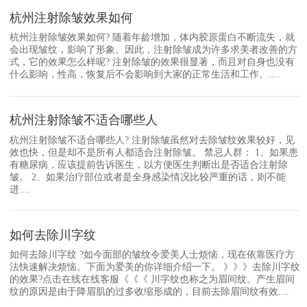
杭州注射除皱效果如何
杭州注射除皱效果如何? 随着年龄增加，体内胶原蛋白不断流失，就
会出现皱纹，影响了形象。因此，注射除皱成为许多求美者改善的方
式，它的效果怎么样呢? 注射除皱的效果很显著，而且对自身也没有
什么影响，性高，恢复后不会影响到大家的正常生活和工作。....
杭州注射除皱不适合哪些人
杭州注射除皱不适合哪些人? 注射除皱虽然对去除皱纹效果较好，见
效也快，但是却不是所有人都适合注射除皱。 禁忌人群： 1、如果患
有糖尿病，应该提前告诉医生，以方便医生判断出是否适合注射除
皱。 2、如果治疗部位或者是全身感染情况比较严重的话，则不能
进....
如何去除川字纹
如何去除川字纹 ?如今面部的皱纹令爱美人士烦恼，现在依靠医疗方
法快速解决烦恼。下面为爱美的你详细介绍一下。 》》》去除川字纹
的效果?点击在线在线客服《《《 川字纹也称之为眉间纹。产生眉间
纹的原因是由于降眉肌的过多收缩形成的，目前去除眉间纹有效....