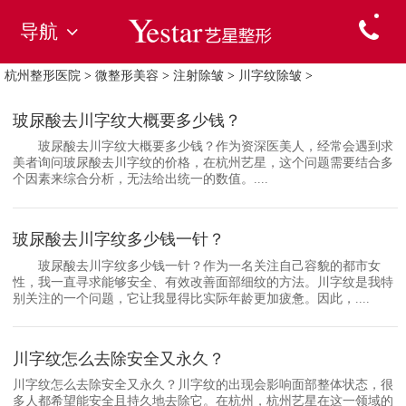
导航
杭州整形医院
>
微整形美容
>
注射除皱
>
川字纹除皱
>
玻尿酸去川字纹大概要多少钱？
玻尿酸去川字纹大概要多少钱？作为资深医美人，经常会遇到求
美者询问玻尿酸去川字纹的价格，在杭州艺星，这个问题需要结合多
个因素来综合分析，无法给出统一的数值。....
玻尿酸去川字纹多少钱一针？
玻尿酸去川字纹多少钱一针？作为一名关注自己容貌的都市女
性，我一直寻求能够安全、有效改善面部细纹的方法。川字纹是我特
别关注的一个问题，它让我显得比实际年龄更加疲惫。因此，....
川字纹怎么去除安全又永久？
川字纹怎么去除安全又永久？川字纹的出现会影响面部整体状态，很
多人都希望能安全且持久地去除它。在杭州，杭州艺星在这一领域的