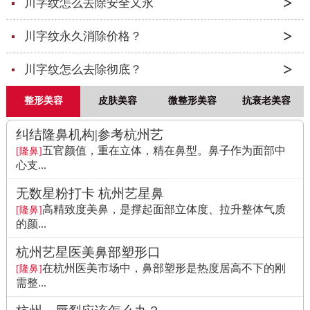
川字纹怎么去除安全又永
川字纹永久消除价格？
川字纹怎么去除彻底？
整形美容
皮肤美容
微整形美容
抗衰老美容
纠结隆鼻机构|参考杭州艺
五官颜值，重在立体，精在鼻型。鼻子作为面部中
[隆鼻]
心支...
无数星粉打卡 杭州艺星鼻
高精致度美鼻，是撑起面部立体度、拉升整体气质
[隆鼻]
的颜...
杭州艺星医美鼻部塑形口
在杭州医美市场中，鼻部塑形是热度居高不下的刚
[隆鼻]
需整...