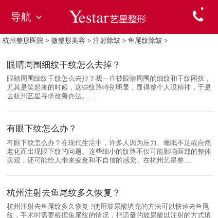
导航
杭州整形医院
>
微整形美容
>
注射除皱
>
鱼尾纹除皱
>
眼睛周围细纹干纹怎么去掉？
眼睛周围细纹干纹怎么去掉？我一直被眼睛周围的细纹和干纹困扰，
尤其是笑起来的时候，这些纹路特别明显，显得整个人没精神，于是
去杭州艺星寻求改善办法。....
有眼下纹怎么办？
有眼下纹怎么办？在现代生活中，许多人因为压力、睡眠不足或自然
老化而出现眼下纹的问题。这些细小的纹路不仅可能影响面部的整体
美观，还可能给人带来疲惫和不自信的感觉。在杭州艺星整....
杭州注射去鱼尾纹多久恢复？
杭州注射去鱼尾纹多久恢复 ?使用玻尿酸填充的方法可以快速去鱼尾
纹，手术时需要根据鱼尾纹的情况，把适量的玻尿酸以注射的方式填