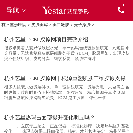
导航
杭州整形医院
>
皮肤美容
>
美白嫩肤
>
光子嫩肤
>
杭州艺星 ECM 胶原网项目完整介绍
很多求美者抗衰只做浅层水光、单一热玛吉或玻尿酸填充，只短暂补
充容量，无法修复真皮底层细胞外基质（ECM）胶原网架，出现皮肤
兜不住软组织、皮肉分离、细纹反复、紧致维持时....
杭州艺星 ECM 胶原网｜根源重塑肌肤三维胶原支撑
很多人抗衰只做浅层补水、单一玻尿酸填充、浅层光电，只做表面临
时改善，过段时间依旧松弛垮塌、细纹反复，核心根源是真皮ECM
细胞外基质胶原网断裂流失。ECM 是由胶原、弹性纤维....
杭州艺星热玛吉面部提升变化明显吗？
一、医院专业层面：正品仪器 + 标准化诊疗，决定热玛提升基础
变化 热玛吉效果上限由仪器、耗材、术前检测决定，杭州艺星全