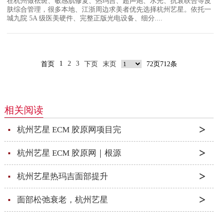
在杭州做祛斑、敏感肌修复、热玛吉、超声炮、水光、抗衰联合等皮
肤综合管理，很多本地、江浙周边求美者优先选择杭州艺星。依托一
城九院 5A 级医美硬件、完整正版光电设备、细分....
1
2
3
首页
下页
末页
72页712条
相关阅读
杭州艺星 ECM 胶原网项目完
杭州艺星 ECM 胶原网｜根源
杭州艺星热玛吉面部提升
面部松弛衰老，杭州艺星