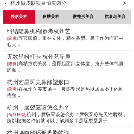
杭州做皮肤项目怕皮肉分
整形美容
皮肤美容
微整形美容
抗衰老美容
纠结隆鼻机构|参考杭州艺
五官颜值，重在立体，精在鼻型。鼻子作为面部中
[隆鼻]
心支...
无数星粉打卡 杭州艺星鼻
高精致度美鼻，是撑起面部立体度、拉升整体气质
[隆鼻]
的颜...
杭州艺星医美鼻部塑形口
在杭州医美市场中，鼻部塑形是热度居高不下的刚
[隆鼻]
需整...
杭州，唇裂应该怎么办？
杭州，唇裂应该怎么办？唇裂又称先天性唇裂，
[兔唇唇裂]
所以根据名称们就可以了解到多半是唇裂是属于...
杭州腰腹部环形吸脂的注