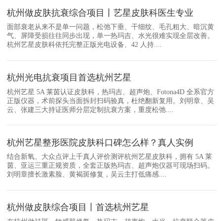
杭州做皮肤抗衰综合项目丨艺星皮肤科医生专业
面部衰老从来不是单一问题，松弛下垂、干细纹、毛孔粗大、暗沉黄
气、屏障受损往往同步出现，单一热玛吉、水光很难实现全层改善。
杭州艺星皮肤科依托完整正版光电设备、42 人持....
杭州光电抗衰项目首选杭州艺星
杭州艺星 5A 莱茵认证皮肤科，热玛吉、超声炮、Fotona4D 全系官方
正版仪器，术前探头当面拆封扫码验真，杜绝翻新复用。刘明章、吴
云、张建三大持证医师分层定制抗衰方案，重度松弛....
杭州艺星整形医院皮肤科口碑怎么样？真人实例
结合新氧、大众点评上千真人评价测评杭州艺星皮肤科，拥有 5A 莱
茵、亚运三重正规资质，全套正版热玛吉、超声炮仪器可现场扫码。
刘明章擅长激素脸、黄褐斑修复，吴云主打低痛感....
杭州做皮肤综合项目丨首选杭州艺星