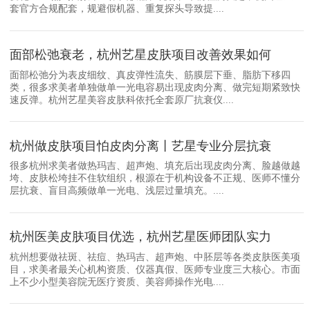
套官方合规配套，规避假机器、重复探头导致提....
面部松弛衰老，杭州艺星皮肤项目改善效果如何
面部松弛分为表皮细纹、真皮弹性流失、筋膜层下垂、脂肪下移四
类，很多求美者单独做单一光电容易出现皮肉分离、做完短期紧致快
速反弹。杭州艺星美容皮肤科依托全套原厂抗衰仪....
杭州做皮肤项目怕皮肉分离丨艺星专业分层抗衰
很多杭州求美者做热玛吉、超声炮、填充后出现皮肉分离、脸越做越
垮、皮肤松垮挂不住软组织，根源在于机构设备不正规、医师不懂分
层抗衰、盲目高频做单一光电、浅层过量填充。....
杭州医美皮肤项目优选，杭州艺星医师团队实力
杭州想要做祛斑、祛痘、热玛吉、超声炮、中胚层等各类皮肤医美项
目，求美者最关心机构资质、仪器真假、医师专业度三大核心。市面
上不少小型美容院无医疗资质、美容师操作光电....