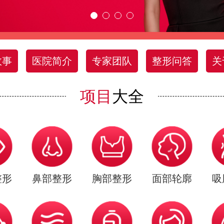
故事
医院简介
专家团队
整形问答
关
项目
大全
整形
鼻部整形
胸部整形
面部轮廓
吸