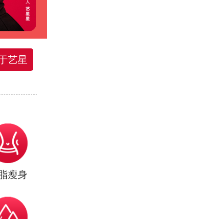
于艺星
脂瘦身