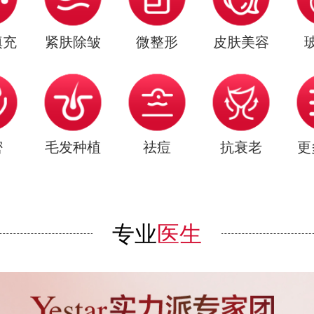
填充
紧肤除皱
微整形
皮肤美容
密
毛发种植
祛痘
抗衰老
更
专业
医生