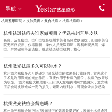
导航
杭州整形医院
>
皮肤美容
>
复合祛痘
>
祛痘祛痘印
>
杭州祛斑祛痘去谁家做项目？优选杭州艺星皮肤
色斑、反复痘痘、痘印痘坑是杭州求美者高频皮肤困扰，但很多美容
院无医疗资质、仪器翻新、操作人员无医师证，容易出现反黑、爆
痘、屏障破损等后遗症。挑选祛斑祛痘机构，核心....
杭州激光祛痘多久可以碰水？
杭州激光祛痘多久可以碰水 ?激光祛痘的效果是比较好的，首先这个
手术是利用激光的光热作用，直接作用于长痘的部位，祛痘的效果较
为明显。 激光祛痘大概需要7天到10天左右的时间才能碰水，激光祛
痘后会对皮肤造成一定的损失，短期内碰到水，可能会让皮肤感染....
杭州激光祛痘会留疤吗？
杭州激光祛痘会留疤吗 ?激光祛痘的效果是挺好的，激光手术是通过