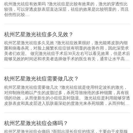
杭州激光祛痘有效果吗 ?激光祛痘是比较有效果的，激光的穿透性比
较强，可以穿透皮肤表层直达深层，祛痘的效果是比较明显的，而且
创伤性比较....
杭州艺星激光祛痘多久见效？
杭州艺星激光祛痘多久见效 ?激光祛痘效果很好，激光能将皮肤内细
菌和病毒杀死，对脸上频繁长痘症状有明显的改善作用，因此深受求
美者们欢迎。 做完激光祛痘手术后30天左右可以看见效果，但是术后
能够见效的时间还和求美者选择做手术的医生有关，通常让水平高....
杭州艺星激光祛痘需要做几次？
杭州艺星激光祛痘需要做几次 ?激光祛痘就是使用特定波长的激光，
对抑制痤疮赖以产生的皮脂过多，杀死导致痤疮的多种细菌，具有很
强的功效，从而使新生的小痘痘及时隐退。 激光祛痘是利用能够穿透
皮肤表皮和真皮层进入肌肤最深处的度激光来杀死细菌，从而抑制....
杭州艺星激光祛痘会痛吗？
杭州艺星激光祛痘会痛吗 ?面部出现长痘痘的情况，主要由于皮脂腺