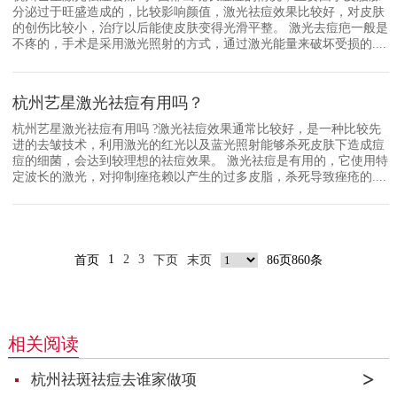
分泌过于旺盛造成的，比较影响颜值，激光祛痘效果比较好，对皮肤
的创伤比较小，治疗以后能使皮肤变得光滑平整。 激光去痘疤一般是
不疼的，手术是采用激光照射的方式，通过激光能量来破坏受损的....
杭州艺星激光祛痘有用吗？
杭州艺星激光祛痘有用吗 ?激光祛痘效果通常比较好，是一种比较先
进的去皱技术，利用激光的红光以及蓝光照射能够杀死皮肤下造成痘
痘的细菌，会达到较理想的祛痘效果。 激光祛痘是有用的，它使用特
定波长的激光，对抑制痤疮赖以产生的过多皮脂，杀死导致痤疮的....
1
2
3
首页
下页
末页
86页860条
相关阅读
杭州祛斑祛痘去谁家做项