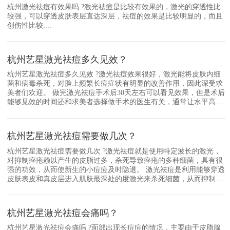
杭州激光祛痘有效果吗 ?激光祛痘是比较有效果的，激光的穿透性比
较强，可以穿透皮肤表层直达深层，祛痘的效果是比较明显的，而且
创伤性比较....
杭州艺星激光祛痘多久见效？
杭州艺星激光祛痘多久见效 ?激光祛痘效果很好，激光能将皮肤内细
菌和病毒杀死，对脸上频繁长痘症状有明显的改善作用，因此深受求
美者们欢迎。 做完激光祛痘手术后30天左右可以看见效果，但是术后
能够见效的时间还和求美者选择做手术的医生有关，通常让水平高....
杭州艺星激光祛痘需要做几次？
杭州艺星激光祛痘需要做几次 ?激光祛痘就是使用特定波长的激光，
对抑制痤疮赖以产生的皮脂过多，杀死导致痤疮的多种细菌，具有很
强的功效，从而使新生的小痘痘及时隐退。 激光祛痘是利用能够穿透
皮肤表皮和真皮层进入肌肤最深处的度激光来杀死细菌，从而抑制....
杭州艺星激光祛痘会痛吗？
杭州艺星激光祛痘会痛吗 ?面部出现长痘痘的情况，主要由于皮脂腺