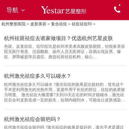
导航
杭州整形医院
>
皮肤美容
>
复合祛痘
>
祛痘祛痘印
>
杭州祛斑祛痘去谁家做项目？优选杭州艺星皮肤
色斑、反复痘痘、痘印痘坑是杭州求美者高频皮肤困扰，但很多美容
院无医疗资质、仪器翻新、操作人员无医师证，容易出现反黑、爆
痘、屏障破损等后遗症。挑选祛斑祛痘机构，核心....
杭州激光祛痘多久可以碰水？
杭州激光祛痘多久可以碰水 ?激光祛痘的效果是比较好的，首先这个
手术是利用激光的光热作用，直接作用于长痘的部位，祛痘的效果较
为明显。 激光祛痘大概需要7天到10天左右的时间才能碰水，激光祛
痘后会对皮肤造成一定的损失，短期内碰到水，可能会让皮肤感染....
杭州激光祛痘会留疤吗？
杭州激光祛痘会留疤吗 ?激光祛痘的效果是挺好的，激光手术是通过