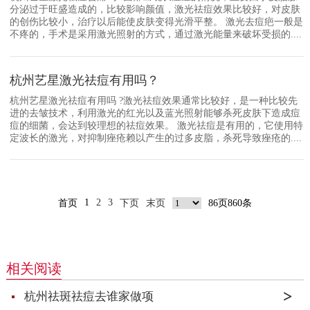
分泌过于旺盛造成的，比较影响颜值，激光祛痘效果比较好，对皮肤
的创伤比较小，治疗以后能使皮肤变得光滑平整。 激光去痘疤一般是
不疼的，手术是采用激光照射的方式，通过激光能量来破坏受损的....
杭州艺星激光祛痘有用吗？
杭州艺星激光祛痘有用吗 ?激光祛痘效果通常比较好，是一种比较先
进的去皱技术，利用激光的红光以及蓝光照射能够杀死皮肤下造成痘
痘的细菌，会达到较理想的祛痘效果。 激光祛痘是有用的，它使用特
定波长的激光，对抑制痤疮赖以产生的过多皮脂，杀死导致痤疮的....
1
2
3
首页
下页
末页
86页860条
相关阅读
杭州祛斑祛痘去谁家做项