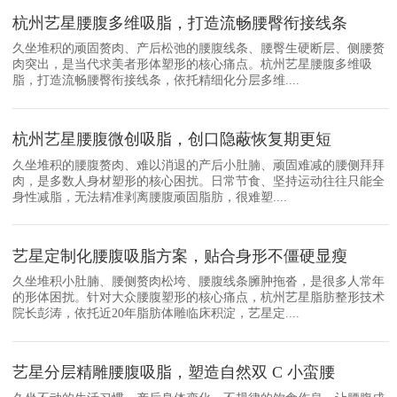
杭州艺星腰腹多维吸脂，打造流畅腰臀衔接线条
久坐堆积的顽固赘肉、产后松弛的腰腹线条、腰臀生硬断层、侧腰赘
肉突出，是当代求美者形体塑形的核心痛点。杭州艺星腰腹多维吸
脂，打造流畅腰臀衔接线条，依托精细化分层多维....
杭州艺星腰腹微创吸脂，创口隐蔽恢复期更短
久坐堆积的腰腹赘肉、难以消退的产后小肚腩、顽固难减的腰侧拜拜
肉，是多数人身材塑形的核心困扰。日常节食、坚持运动往往只能全
身性减脂，无法精准剥离腰腹顽固脂肪，很难塑....
艺星定制化腰腹吸脂方案，贴合身形不僵硬显瘦
久坐堆积小肚腩、腰侧赘肉松垮、腰腹线条臃肿拖沓，是很多人常年
的形体困扰。针对大众腰腹塑形的核心痛点，杭州艺星脂肪整形技术
院长彭涛，依托近20年脂肪体雕临床积淀，艺星定....
艺星分层精雕腰腹吸脂，塑造自然双 C 小蛮腰