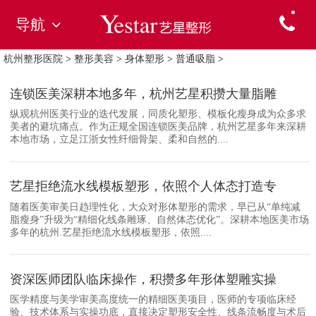
导航
杭州整形医院
>
整形美容
>
身体塑形
>
普通吸脂
>
连锁医美深耕本地多年，杭州艺星积攒大量脂雕
纵观杭州医美行业的迭代发展，同质化塑形、模板化瘦身成为众多求
美者的避坑痛点。作为正规全国连锁医美品牌，杭州艺星多年来深耕
本地市场，立足江浙女性纤细骨架、柔和自然的....
艺星拒绝流水线模板塑形，依照个人体态打造专
随着医美审美日趋理性化，大众对形体塑形的需求，早已从“单纯减
脂瘦身”升级为“精细化线条雕琢、自然体态优化”。深耕本地医美市场
多年的杭州.艺星拒绝流水线模板塑形，依照....
资深医师团队临床操作，积攒多年形体塑雕实操
医学精度与美学审美高度统一的精细医美项目，医师的专项临床经
验、技术体系与实操功底，直接决定塑形安全性、线条流畅度与术后