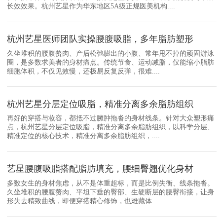
长效效果。杭州艺星作为华东地区5A级正规医美机构....
杭州艺星医师团队实操腰腹吸脂，多年脂肪塑形
久坐堆积的腰腹赘肉、产后松弛膨出的小腹、常年甩不掉的顽固游泳
圈，是多数求美者的身材痛点。传统节食、运动减脂，仅能缩小脂肪
细胞体积，不仅见效慢，还极易反复反弹，很难....
杭州艺星分层定位吸脂，精准分离多余脂肪组织
再好的穿搭与妆容，都抵不过臃肿拖沓的身材线条。针对大众塑形痛
点，杭州艺星分层定位吸脂，精准分离多余脂肪组织，以科学分层、
精准定位的核心技术，精准分离多余脂肪组织，....
艺星腰腹吸脂搭配脂肪填充，腰细臀翘优化身材
多数女生的身材焦虑，从不是体重超标，而是比例失衡、线条拖沓。
久坐堆积的腰腹赘肉、平坦下垂的臀部、生硬断层的腰臀衔接，让身
形失去精致曲线，即便穿搭精心修饰，也难藏体....