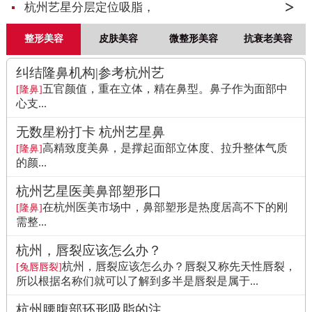
杭州艺星分层定位吸脂，
整形美容
皮肤美容
微整形美容
抗衰老美容
纠结隆鼻机构|参考杭州艺
五官颜值，重在立体，精在鼻型。鼻子作为面部中
[隆鼻]
心支...
无数星粉打卡 杭州艺星鼻
高精致度美鼻，是撑起面部立体度、拉升整体气质
[隆鼻]
的颜...
杭州艺星医美鼻部塑形口
在杭州医美市场中，鼻部塑形是热度居高不下的刚
[隆鼻]
需整...
杭州，唇裂应该怎么办？
杭州，唇裂应该怎么办？唇裂又称先天性唇裂，
[兔唇唇裂]
所以根据名称们就可以了解到多半是唇裂是属于...
杭州腰腹部环形吸脂的注