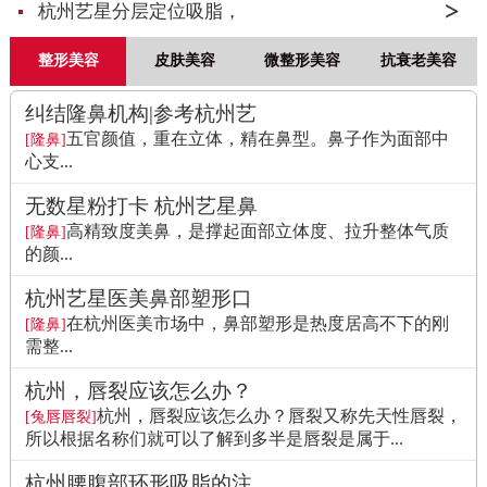
杭州艺星分层定位吸脂，
整形美容
皮肤美容
微整形美容
抗衰老美容
纠结隆鼻机构|参考杭州艺
五官颜值，重在立体，精在鼻型。鼻子作为面部中
[隆鼻]
心支...
无数星粉打卡 杭州艺星鼻
高精致度美鼻，是撑起面部立体度、拉升整体气质
[隆鼻]
的颜...
杭州艺星医美鼻部塑形口
在杭州医美市场中，鼻部塑形是热度居高不下的刚
[隆鼻]
需整...
杭州，唇裂应该怎么办？
杭州，唇裂应该怎么办？唇裂又称先天性唇裂，
[兔唇唇裂]
所以根据名称们就可以了解到多半是唇裂是属于...
杭州腰腹部环形吸脂的注