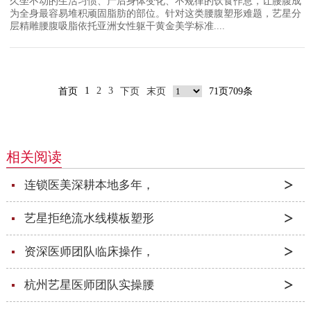
久坐不动的生活习惯、产后身体变化、不规律的饮食作息，让腰腹成
为全身最容易堆积顽固脂肪的部位。针对这类腰腹塑形难题，艺星分
层精雕腰腹吸脂依托亚洲女性躯干黄金美学标准....
1
2
3
首页
下页
末页
71页709条
相关阅读
连锁医美深耕本地多年，
艺星拒绝流水线模板塑形
资深医师团队临床操作，
杭州艺星医师团队实操腰