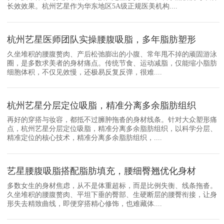
长效效果。杭州艺星作为华东地区5A级正规医美机构....
杭州艺星医师团队实操腰腹吸脂，多年脂肪塑形
久坐堆积的腰腹赘肉、产后松弛膨出的小腹、常年甩不掉的顽固游泳
圈，是多数求美者的身材痛点。传统节食、运动减脂，仅能缩小脂肪
细胞体积，不仅见效慢，还极易反复反弹，很难....
杭州艺星分层定位吸脂，精准分离多余脂肪组织
再好的穿搭与妆容，都抵不过臃肿拖沓的身材线条。针对大众塑形痛
点，杭州艺星分层定位吸脂，精准分离多余脂肪组织，以科学分层、
精准定位的核心技术，精准分离多余脂肪组织，....
艺星腰腹吸脂搭配脂肪填充，腰细臀翘优化身材
多数女生的身材焦虑，从不是体重超标，而是比例失衡、线条拖沓。
久坐堆积的腰腹赘肉、平坦下垂的臀部、生硬断层的腰臀衔接，让身
形失去精致曲线，即便穿搭精心修饰，也难藏体....