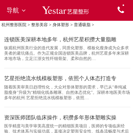
导航
杭州整形医院
>
整形美容
>
身体塑形
>
普通吸脂
>
连锁医美深耕本地多年，杭州艺星积攒大量脂雕
纵观杭州医美行业的迭代发展，同质化塑形、模板化瘦身成为众多求
美者的避坑痛点。作为正规全国连锁医美品牌，杭州艺星多年来深耕
本地市场，立足江浙女性纤细骨架、柔和自然的....
艺星拒绝流水线模板塑形，依照个人体态打造专
随着医美审美日趋理性化，大众对形体塑形的需求，早已从“单纯减
脂瘦身”升级为“精细化线条雕琢、自然体态优化”。深耕本地医美市场
多年的杭州.艺星拒绝流水线模板塑形，依照....
资深医师团队临床操作，积攒多年形体塑雕实操
医学精度与美学审美高度统一的精细医美项目，医师的专项临床经
验、技术体系与实操功底，直接决定塑形安全性、线条流畅度与术后