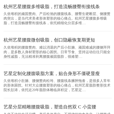
杭州艺星腰腹多维吸脂，打造流畅腰臀衔接线条
久坐堆积的顽固赘肉、产后松弛的腰腹线条、腰臀生硬断层、侧腰赘
肉突出，是当代求美者形体塑形的核心痛点。杭州艺星腰腹多维吸
脂，打造流畅腰臀衔接线条，依托精细化分层多维....
杭州艺星腰腹微创吸脂，创口隐蔽恢复期更短
久坐堆积的腰腹赘肉、难以消退的产后小肚腩、顽固难减的腰侧拜拜
肉，是多数人身材塑形的核心困扰。日常节食、坚持运动往往只能全
身性减脂，无法精准剥离腰腹顽固脂肪，很难塑....
艺星定制化腰腹吸脂方案，贴合身形不僵硬显瘦
久坐堆积小肚腩、腰侧赘肉松垮、腰腹线条臃肿拖沓，是很多人常年
的形体困扰。针对大众腰腹塑形的核心痛点，杭州艺星脂肪整形技术
院长彭涛，依托近20年脂肪体雕临床积淀，艺星定....
艺星分层精雕腰腹吸脂，塑造自然双 C 小蛮腰