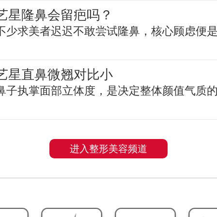
艺星隆鼻会留疤吗？
不少求美者迟迟不敢尝试隆鼻，核心顾虑便
艺星直鼻微翘对比小
鼻子执掌面部立体度，是决定整体颜值气质
进入整形美容频道