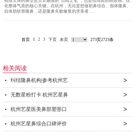
精致立体的鼻型是五官颜值的“点睛之笔”，也是拉高面部精致感、优
化整体气质的核心关键。在杭州，无论是想做初鼻综合、假体隆鼻、
自体肋软骨隆鼻，还是隆鼻失败修复的求美者....
1
2
3
首页
下页
末页
273页2723条
相关阅读
纠结隆鼻机构|参考杭州艺
无数星粉打卡 杭州艺星鼻
杭州艺星医美鼻部塑形口
杭州艺星鼻综合口碑评价