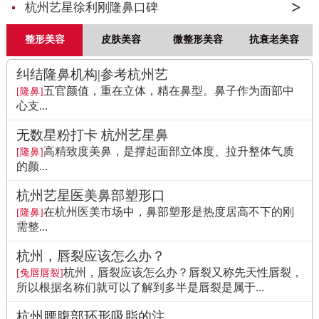
杭州艺星徐利刚隆鼻口碑
整形美容
皮肤美容
微整形美容
抗衰老美容
纠结隆鼻机构|参考杭州艺
五官颜值，重在立体，精在鼻型。鼻子作为面部中
[隆鼻]
心支...
无数星粉打卡 杭州艺星鼻
高精致度美鼻，是撑起面部立体度、拉升整体气质
[隆鼻]
的颜...
杭州艺星医美鼻部塑形口
在杭州医美市场中，鼻部塑形是热度居高不下的刚
[隆鼻]
需整...
杭州，唇裂应该怎么办？
杭州，唇裂应该怎么办？唇裂又称先天性唇裂，
[兔唇唇裂]
所以根据名称们就可以了解到多半是唇裂是属于...
杭州腰腹部环形吸脂的注