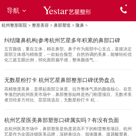
导航
杭州整形医院
>
整形美容
>
鼻部塑造
>
隆鼻
>
纠结隆鼻机构|参考杭州艺星多年积累的鼻部口碑
五官颜值，重在立体，精在鼻型。鼻子作为面部中心支点，直接决定
面部立体感与精致度，一款贴合脸型、自然协调的美鼻，能够轻松优
化三庭五眼比例，弱化面部扁平感，整体颜值气....
无数星粉打卡 杭州艺星鼻部整形口碑优势盘点
高精致度美鼻，是撑起面部立体度、拉升整体气质的颜值核心。在竞
争激烈的杭州医美市场中，鼻部整形始终是热门刚需项目。无数求美
者历经多方对比、层层筛选后，无数星粉打卡 杭....
杭州艺星医美鼻部塑形口碑属实吗？有没有负面
在杭州医美市场中，鼻部塑形是热度居高不下的刚需整形项目。杭州
艺星作为全国连锁医美品牌，深耕鼻综合、假体隆鼻、玻尿酸塑鼻、