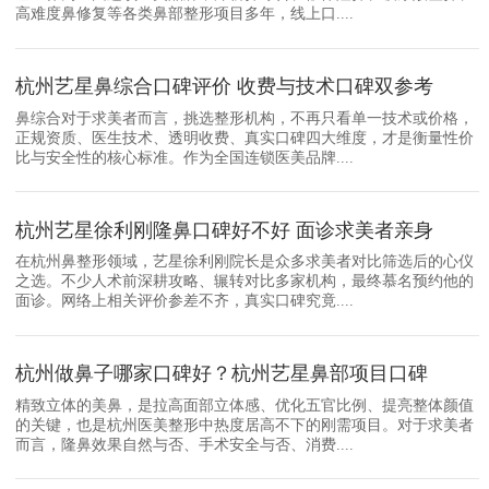
高难度鼻修复等各类鼻部整形项目多年，线上口....
杭州艺星鼻综合口碑评价 收费与技术口碑双参考
鼻综合对于求美者而言，挑选整形机构，不再只看单一技术或价格，
正规资质、医生技术、透明收费、真实口碑四大维度，才是衡量性价
比与安全性的核心标准。作为全国连锁医美品牌....
杭州艺星徐利刚隆鼻口碑好不好 面诊求美者亲身
在杭州鼻整形领域，艺星徐利刚院长是众多求美者对比筛选后的心仪
之选。不少人术前深耕攻略、辗转对比多家机构，最终慕名预约他的
面诊。网络上相关评价参差不齐，真实口碑究竟....
杭州做鼻子哪家口碑好？杭州艺星鼻部项目口碑
精致立体的美鼻，是拉高面部立体感、优化五官比例、提亮整体颜值
的关键，也是杭州医美整形中热度居高不下的刚需项目。对于求美者
而言，隆鼻效果自然与否、手术安全与否、消费....