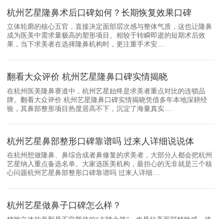
杭州艺星隆鼻术后口碑如何？长期恢复效果口碑
立体轮廓的核心五官，直接决定面部层次感与整体气质，这也让隆鼻
成为医美中需求量极高的塑形项目。相较于转瞬即逝的短期术后效
果，当下求美者在选择隆鼻机构时，更注重手术安....
翻看大众评价 杭州艺星隆鼻口碑实情揭晓
在杭州医美隆鼻赛道中，杭州艺星始终是求美者重点对比的连锁品
牌。翻看大众评价 杭州艺星隆鼻口碑实情揭晓凭借多年本地深耕经
验，其鼻部整形项目热度居高不下，沉淀了海量真实....
杭州艺星鼻部整形口碑靠谱吗 过来人详细说说体
在杭州想做隆鼻、鼻综合或者鼻修复的求美者，大部分人都会把杭州
艺星纳入重点备选名单。大家选医美机构，最担心的无非就是三个核
心问题杭州艺星鼻部整形口碑靠谱吗 过来人详细....
杭州艺星做鼻子口碑怎么样？