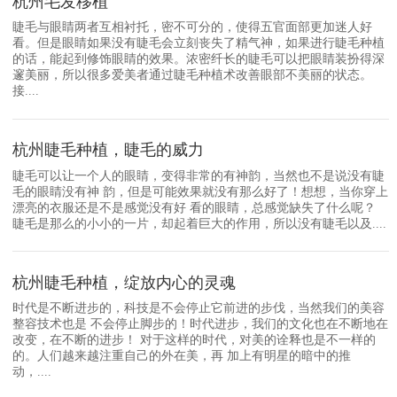
杭州毛发移植
睫毛与眼睛两者互相衬托，密不可分的，使得五官面部更加迷人好
看。但是眼睛如果没有睫毛会立刻丧失了精气神，如果进行睫毛种植
的话，能起到修饰眼睛的效果。浓密纤长的睫毛可以把眼睛装扮得深
邃美丽，所以很多爱美者通过睫毛种植术改善眼部不美丽的状态。
接....
杭州睫毛种植，睫毛的威力
睫毛可以让一个人的眼睛，变得非常的有神韵，当然也不是说没有睫
毛的眼睛没有神 韵，但是可能效果就没有那么好了！想想，当你穿上
漂亮的衣服还是不是感觉没有好 看的眼睛，总感觉缺失了什么呢？
睫毛是那么的小小的一片，却起着巨大的作用，所以没有睫毛以及....
杭州睫毛种植，绽放内心的灵魂
时代是不断进步的，科技是不会停止它前进的步伐，当然我们的美容
整容技术也是 不会停止脚步的！时代进步，我们的文化也在不断地在
改变，在不断的进步！ 对于这样的时代，对美的诠释也是不一样的
的。人们越来越注重自己的外在美，再 加上有明星的暗中的推
动，....