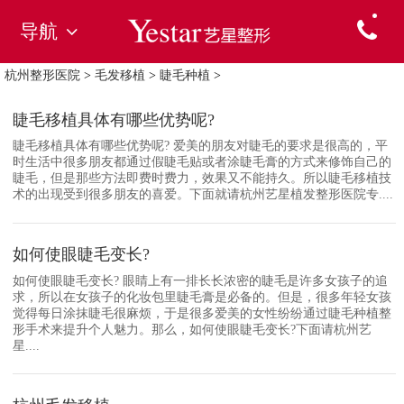
导航
杭州整形医院
>
毛发移植
>
睫毛种植
>
睫毛移植具体有哪些优势呢?
睫毛移植具体有哪些优势呢? 爱美的朋友对睫毛的要求是很高的，平
时生活中很多朋友都通过假睫毛贴或者涂睫毛膏的方式来修饰自己的
睫毛，但是那些方法即费时费力，效果又不能持久。所以睫毛移植技
术的出现受到很多朋友的喜爱。下面就请杭州艺星植发整形医院专....
如何使眼睫毛变长?
如何使眼睫毛变长? 眼睛上有一排长长浓密的睫毛是许多女孩子的追
求，所以在女孩子的化妆包里睫毛膏是必备的。但是，很多年轻女孩
觉得每日涂抹睫毛很麻烦，于是很多爱美的女性纷纷通过睫毛种植整
形手术来提升个人魅力。那么，如何使眼睫毛变长?下面请杭州艺
星....