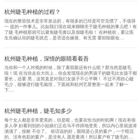
杭州睫毛种植的过程？
现在的整容技术是非常发达的，有很多的已经是司空见惯了，不值得
一 提的一件事儿。比如我们现在就来聊聊关于睫毛种植的事儿吧！有
了睫 毛种植那就可以避免睫毛膏以及假睫毛啦！ 在种植前，要让医
生先确认你的睫毛状态，是否适合嫁接、有无需 要卸除眼妆....
杭州睫毛种植，深情的眼睛看着吾
当你和一个人对视的时候，除了看双眼还有什么呢？那当然是睫毛
啦！现 在当你走在大街上，你会发现现在的男孩子的睫毛比女孩子都
要长，还要 黑，这简直是对我们女孩子不公平啊！ 不过不用担心睫
毛少，能够进行睫毛栽培，下面就和杭州艺星整形一起来 了解一
下....
杭州睫毛种植，睫毛知多少
每个女人都是非常爱美的，但是呢，也要在恰当的时机啊！现在有很
多人孕 妇看到别的小姑娘们正在马不停蹄地变美，所以内心里就波涛
汹涌了，按耐 不住了。 俗话说的好，眼睛是心灵的窗户，一个暗沉
的、没有色彩的窗户，是没有人 愿意看滴！所以窗户有了睫毛的....