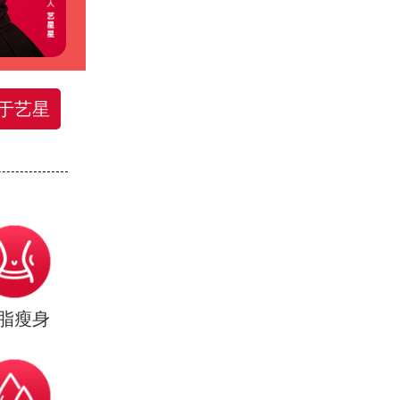
于艺星
脂瘦身