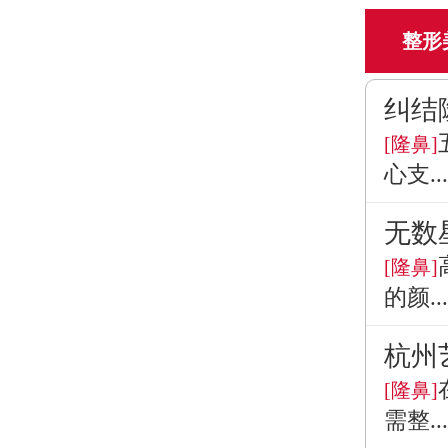
整形
纠结
[隆鼻]
心支...
无数
[隆鼻]
的颜...
杭州
[隆鼻]
需整...