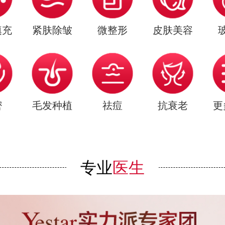
填充
紧肤除皱
微整形
皮肤美容
密
毛发种植
祛痘
抗衰老
更
专业
医生