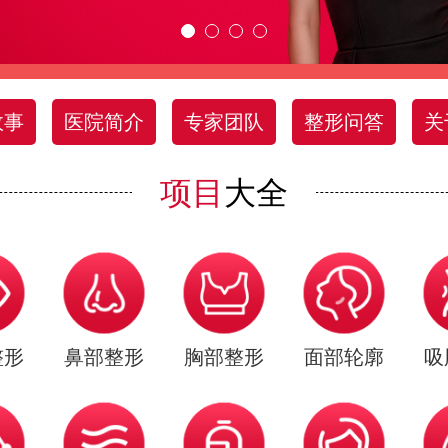
故事
医院简介
专家团队
整形问答
关
项目
大全
整形
鼻部整形
胸部整形
面部轮廓
吸