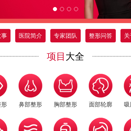
故事
医院简介
专家团队
整形问答
关
项目
大全
整形
鼻部整形
胸部整形
面部轮廓
吸