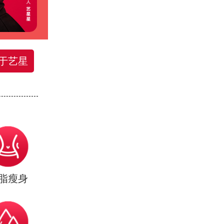
于艺星
脂瘦身