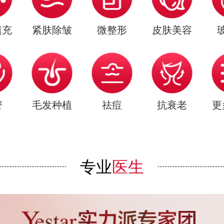
填充
紧肤除皱
微整形
皮肤美容
密
毛发种植
祛痘
抗衰老
更
专业
医生