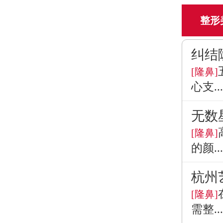
整形
纠结
[隆鼻]
心支...
无数
[隆鼻]
的颜...
杭州
[隆鼻]
需整...