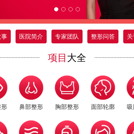
故事
医院简介
专家团队
整形问答
关
项目
大全
整形
鼻部整形
胸部整形
面部轮廓
吸