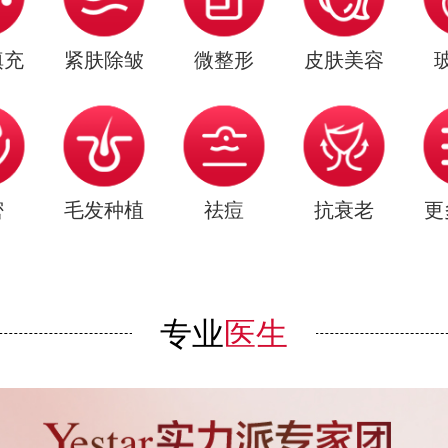
填充
紧肤除皱
微整形
皮肤美容
密
毛发种植
祛痘
抗衰老
更
专业
医生