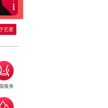
于艺星
脂瘦身