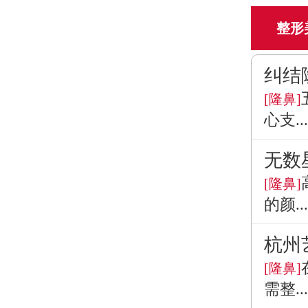
整形
纠结
[隆鼻]
心支...
无数
[隆鼻]
的颜...
杭州
[隆鼻]
需整...