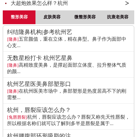
大超炮效果怎么样？杭州
整形美容
皮肤美容
微整形美容
抗衰老美容
纠结隆鼻机构|参考杭州艺
五官颜值，重在立体，精在鼻型。鼻子作为面部中
[隆鼻]
心支...
无数星粉打卡 杭州艺星鼻
高精致度美鼻，是撑起面部立体度、拉升整体气质
[隆鼻]
的颜...
杭州艺星医美鼻部塑形口
在杭州医美市场中，鼻部塑形是热度居高不下的刚
[隆鼻]
需整...
杭州，唇裂应该怎么办？
杭州，唇裂应该怎么办？唇裂又称先天性唇裂，
[兔唇唇裂]
所以根据名称们就可以了解到多半是唇裂是属于...
杭州腰腹部环形吸脂的注