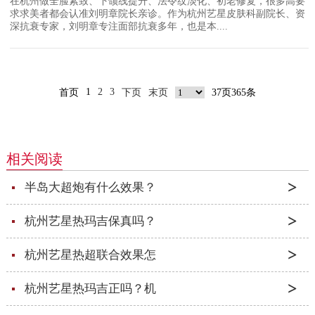
在杭州做全脸紧致、下颌线提升、法令纹淡化、初老修复，很多高要
求求美者都会认准刘明章院长亲诊。作为杭州艺星皮肤科副院长、资
深抗衰专家，刘明章专注面部抗衰多年，也是本....
1
2
3
首页
下页
末页
37页365条
相关阅读
半岛大超炮有什么效果？
杭州艺星热玛吉保真吗？
杭州艺星热超联合效果怎
杭州艺星热玛吉正吗？机