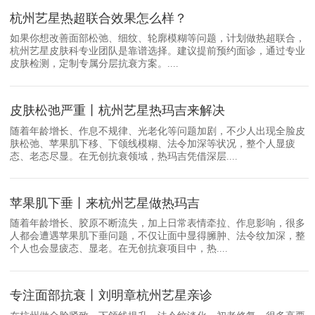
杭州艺星热超联合效果怎么样？
如果你想改善面部松弛、细纹、轮廓模糊等问题，计划做热超联合，
杭州艺星皮肤科专业团队是靠谱选择。建议提前预约面诊，通过专业
皮肤检测，定制专属分层抗衰方案。....
皮肤松弛严重丨杭州艺星热玛吉来解决
随着年龄增长、作息不规律、光老化等问题加剧，不少人出现全脸皮
肤松弛、苹果肌下移、下颌线模糊、法令加深等状况，整个人显疲
态、老态尽显。在无创抗衰领域，热玛吉凭借深层....
苹果肌下垂丨来杭州艺星做热玛吉
随着年龄增长、胶原不断流失，加上日常表情牵拉、作息影响，很多
人都会遭遇苹果肌下垂问题，不仅让面中显得臃肿、法令纹加深，整
个人也会显疲态、显老。在无创抗衰项目中，热....
专注面部抗衰丨刘明章杭州艺星亲诊