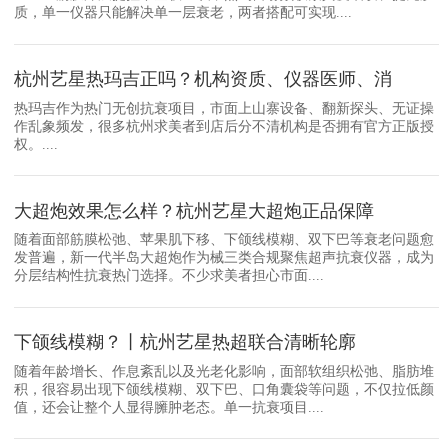
质，单一仪器只能解决单一层衰老，两者搭配可实现....
杭州艺星热玛吉正吗？机构资质、仪器医师、消
热玛吉作为热门无创抗衰项目，市面上山寨设备、翻新探头、无证操
作乱象频发，很多杭州求美者到店后分不清机构是否拥有官方正版授
权。....
大超炮效果怎么样？杭州艺星大超炮正品保障
随着面部筋膜松弛、苹果肌下移、下颌线模糊、双下巴等衰老问题愈
发普遍，新一代半岛大超炮作为械三类合规聚焦超声抗衰仪器，成为
分层结构性抗衰热门选择。不少求美者担心市面....
下颌线模糊？丨杭州艺星热超联合清晰轮廓
随着年龄增长、作息紊乱以及光老化影响，面部软组织松弛、脂肪堆
积，很容易出现下颌线模糊、双下巴、口角囊袋等问题，不仅拉低颜
值，还会让整个人显得臃肿老态。单一抗衰项目....