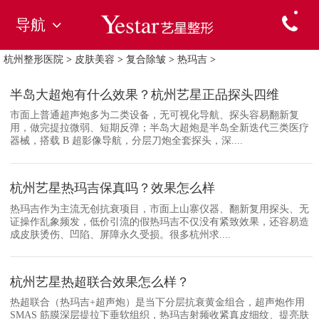
导航
杭州整形医院
>
皮肤美容
>
复合除皱
>
热玛吉
>
半岛大超炮有什么效果？杭州艺星正品探头四维
市面上普通超声炮多为二类设备，无可视化导航、探头容易翻新复
用，做完提拉微弱、短期反弹；半岛大超炮是半岛全新迭代三类医疗
器械，搭载 B 超影像导航，分层刀炮全套探头，深....
杭州艺星热玛吉保真吗？效果怎么样
热玛吉作为主流无创抗衰项目，市面上山寨仪器、翻新复用探头、无
证操作乱象频发，低价引流的假热玛吉不仅没有紧致效果，还容易造
成皮肤烫伤、凹陷、屏障永久受损。很多杭州求....
杭州艺星热超联合效果怎么样？
热超联合（热玛吉+超声炮）是当下分层抗衰黄金组合，超声炮作用
SMAS 筋膜深层提拉下垂软组织，热玛吉射频收紧真皮细纹、提亮肤