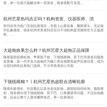
质，单一仪器只能解决单一层衰老，两者搭配可实现....
杭州艺星热玛吉正吗？机构资质、仪器医师、消
热玛吉作为热门无创抗衰项目，市面上山寨设备、翻新探头、无证操
作乱象频发，很多杭州求美者到店后分不清机构是否拥有官方正版授
权。....
大超炮效果怎么样？杭州艺星大超炮正品保障
随着面部筋膜松弛、苹果肌下移、下颌线模糊、双下巴等衰老问题愈
发普遍，新一代半岛大超炮作为械三类合规聚焦超声抗衰仪器，成为
分层结构性抗衰热门选择。不少求美者担心市面....
下颌线模糊？丨杭州艺星热超联合清晰轮廓
随着年龄增长、作息紊乱以及光老化影响，面部软组织松弛、脂肪堆
积，很容易出现下颌线模糊、双下巴、口角囊袋等问题，不仅拉低颜
值，还会让整个人显得臃肿老态。单一抗衰项目....