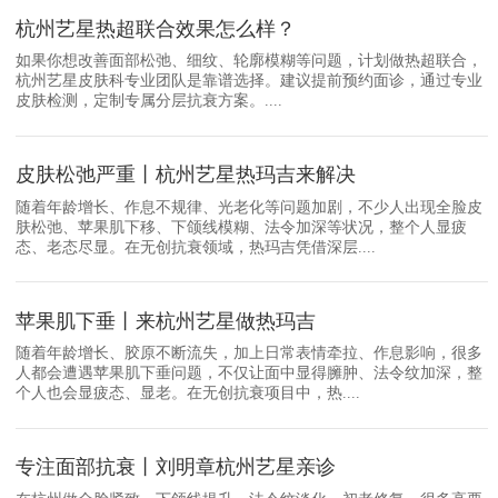
杭州艺星热超联合效果怎么样？
如果你想改善面部松弛、细纹、轮廓模糊等问题，计划做热超联合，
杭州艺星皮肤科专业团队是靠谱选择。建议提前预约面诊，通过专业
皮肤检测，定制专属分层抗衰方案。....
皮肤松弛严重丨杭州艺星热玛吉来解决
随着年龄增长、作息不规律、光老化等问题加剧，不少人出现全脸皮
肤松弛、苹果肌下移、下颌线模糊、法令加深等状况，整个人显疲
态、老态尽显。在无创抗衰领域，热玛吉凭借深层....
苹果肌下垂丨来杭州艺星做热玛吉
随着年龄增长、胶原不断流失，加上日常表情牵拉、作息影响，很多
人都会遭遇苹果肌下垂问题，不仅让面中显得臃肿、法令纹加深，整
个人也会显疲态、显老。在无创抗衰项目中，热....
专注面部抗衰丨刘明章杭州艺星亲诊