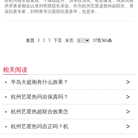
在杭州做全脸紧致、下颌线提升、法令纹淡化、初老修复，很多高要
求求美者都会认准刘明章院长亲诊。作为杭州艺星皮肤科副院长、资
深抗衰专家，刘明章专注面部抗衰多年，也是本....
1
2
3
首页
下页
末页
37页365条
相关阅读
半岛大超炮有什么效果？
杭州艺星热玛吉保真吗？
杭州艺星热超联合效果怎
杭州艺星热玛吉正吗？机