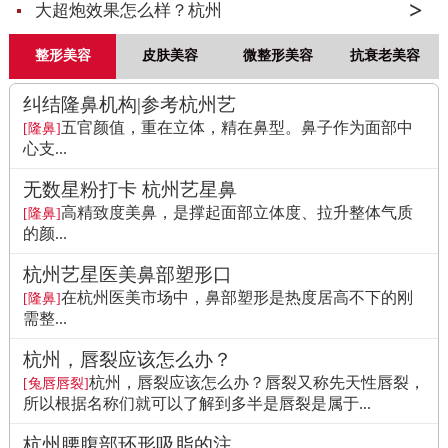
大超炮效果怎么样？杭州
整形美容
皮肤美容
微整形美容
抗衰老美容
纠结隆鼻机构|参考杭州艺
五官颜值，重在立体，精在鼻型。鼻子作为面部中
[隆鼻]
心支...
无数星粉打卡 杭州艺星鼻
高精致度美鼻，是撑起面部立体度、拉升整体气质
[隆鼻]
的颜...
杭州艺星医美鼻部塑形口
在杭州医美市场中，鼻部塑形是热度居高不下的刚
[隆鼻]
需整...
杭州，唇裂应该怎么办？
杭州，唇裂应该怎么办？唇裂又称先天性唇裂，
[兔唇唇裂]
所以根据名称们就可以了解到多半是唇裂是属于...
杭州腰腹部环形吸脂的注