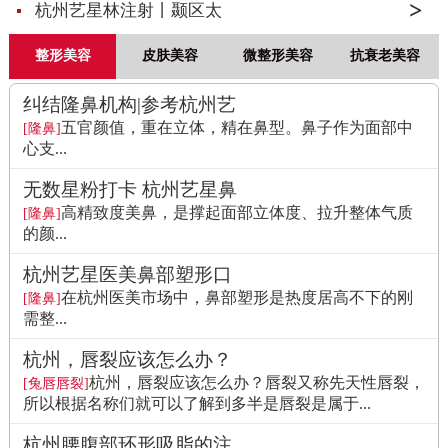
杭州艺星林注射丨颞区太
整形美容
皮肤美容
微整形美容
抗衰老美容
纠结隆鼻机构|参考杭州艺
五官颜值，重在立体，精在鼻型。鼻子作为面部中
[隆鼻]
心支...
无数星粉打卡 杭州艺星鼻
高精致度美鼻，是撑起面部立体度、拉升整体气质
[隆鼻]
的颜...
杭州艺星医美鼻部塑形口
在杭州医美市场中，鼻部塑形是热度居高不下的刚
[隆鼻]
需整...
杭州，唇裂应该怎么办？
杭州，唇裂应该怎么办？唇裂又称先天性唇裂，
[兔唇唇裂]
所以根据名称们就可以了解到多半是唇裂是属于...
杭州腰腹部环形吸脂的注