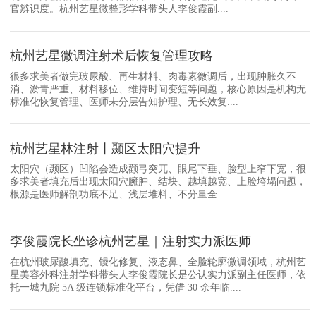
官辨识度。杭州艺星微整形学科带头人李俊霞副....
杭州艺星微调注射术后恢复管理攻略
很多求美者做完玻尿酸、再生材料、肉毒素微调后，出现肿胀久不
消、淤青严重、材料移位、维持时间变短等问题，核心原因是机构无
标准化恢复管理、医师未分层告知护理、无长效复....
杭州艺星林注射丨颞区太阳穴提升
太阳穴（颞区）凹陷会造成颧弓突兀、眼尾下垂、脸型上窄下宽，很
多求美者填充后出现太阳穴臃肿、结块、越填越宽、上脸垮塌问题，
根源是医师解剖功底不足、浅层堆料、不分量全....
李俊霞院长坐诊杭州艺星｜注射实力派医师
在杭州玻尿酸填充、馒化修复、液态鼻、全脸轮廓微调领域，杭州艺
星美容外科注射学科带头人李俊霞院长是公认实力派副主任医师，依
托一城九院 5A 级连锁标准化平台，凭借 30 余年临....