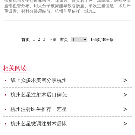
很多杭州女生想做嘟嘟唇、花瓣唇、微笑唇丰唇，却踩坑：医师不懂
唇部血管分布、用大分子玻尿酸导致香肠唇、单次过量僵硬、术后严
重淤青、材料分装易结节。杭州艺星依托一城九....
1
2
3
首页
下页
末页
186页1856条
相关阅读
线上众多求美者分享杭州
杭州艺星注射术后口碑怎
杭州注射医生推荐丨艺星
杭州艺星微调注射术后恢