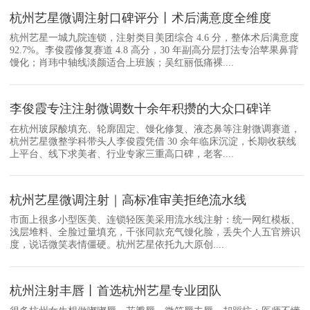
杭州艺星微调注射口碑评分丨术后满意度全维度
杭州艺星一城九院连锁，注射类目美团综合 4.6 分，整体术后满意度
92.7%。李俊霞修复赛道 4.8 高分，30 年副高分层打法专治苹果鼻背
馒化；肖玮中轴线淡颜适合上班族；吴红丽低痛裸....
李俊霞专注注射微调数十余年积攒的大众口碑详
在杭州玻尿酸填充、轮廓固定、馒化修复、液态鼻等注射微调赛道，
杭州艺星微整学科带头人李俊霞凭借 30 余年临床沉淀，长期收获线
上平台、线下求美者、行业专家三重高口碑，老客....
杭州艺星微调注射｜高标准审美拒绝流水线
市面上很多小型医美、连锁轻医美采用流水线注射：统一网红模板、
浅层堆料、全脸过量填充，千张同款充气馒化脸，丢失个人五官辨识
度，说话微笑表情僵硬。杭州艺星依托九大原创....
杭州注射丰唇丨首选杭州艺星专业团队