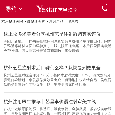
导航
杭州整形医院
>
微整形美容
>
注射产品
>
玻尿酸
>
线上众多求美者分享杭州艺星注射微调真实评价
美团、新氧、小红书海量杭州用户真实分享杭州艺星注射口碑。院内
乔雅登等耗材当面扫码验真，一城九院互通档案，术后四段回访就近
免费补调。四大副高分赛道口碑清晰：李俊霞修....
杭州艺星注射术后口碑怎么样？从恢复到效果全
杭州艺星注射综合评分 4.6 分，整体术后满意度 92.7%。四大副高分
赛道口碑清晰：李俊霞修复效果出众，肖玮消肿快表情自然，吴红丽
低痛少淤青适合年轻女生，林千里单侧填充性价比高....
杭州注射医生推荐丨艺星李俊霞注射审美在线
在杭州做玻尿酸轮廓、鼻基底、馒化修复、全脸微调，很多求美者踩
坑：医师套用网红流水线模板，一味堆料打造充气假面，丢失个人五