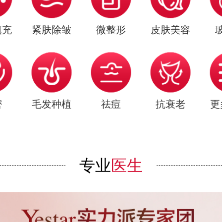
填充
紧肤除皱
微整形
皮肤美容
密
毛发种植
祛痘
抗衰老
更
专业
医生