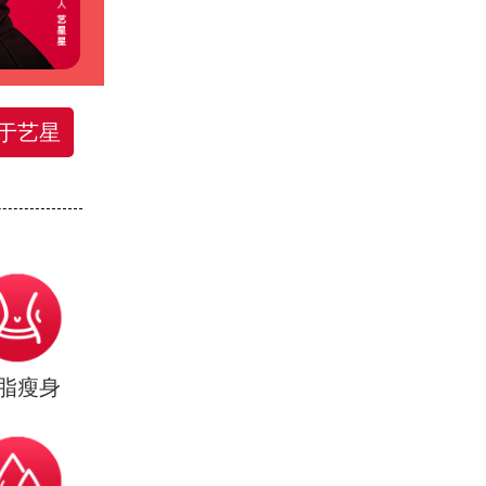
于艺星
脂瘦身