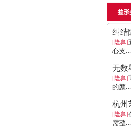
整形
纠结
[隆鼻]
心支...
无数
[隆鼻]
的颜...
杭州
[隆鼻]
需整...