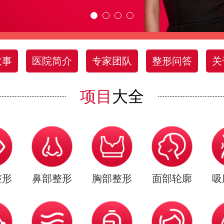
故事
医院简介
专家团队
整形问答
关
项目
大全
整形
鼻部整形
胸部整形
面部轮廓
吸