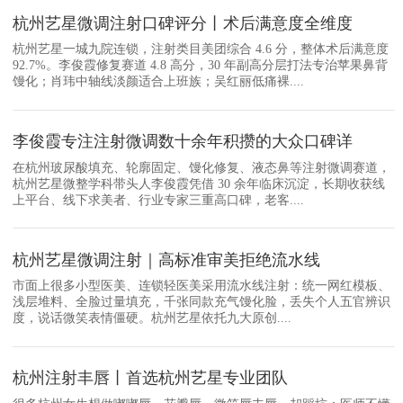
杭州艺星微调注射口碑评分丨术后满意度全维度
杭州艺星一城九院连锁，注射类目美团综合 4.6 分，整体术后满意度
92.7%。李俊霞修复赛道 4.8 高分，30 年副高分层打法专治苹果鼻背
馒化；肖玮中轴线淡颜适合上班族；吴红丽低痛裸....
李俊霞专注注射微调数十余年积攒的大众口碑详
在杭州玻尿酸填充、轮廓固定、馒化修复、液态鼻等注射微调赛道，
杭州艺星微整学科带头人李俊霞凭借 30 余年临床沉淀，长期收获线
上平台、线下求美者、行业专家三重高口碑，老客....
杭州艺星微调注射｜高标准审美拒绝流水线
市面上很多小型医美、连锁轻医美采用流水线注射：统一网红模板、
浅层堆料、全脸过量填充，千张同款充气馒化脸，丢失个人五官辨识
度，说话微笑表情僵硬。杭州艺星依托九大原创....
杭州注射丰唇丨首选杭州艺星专业团队