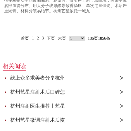
很多杭州女生想做嘟嘟唇、花瓣唇、微笑唇丰唇，却踩坑：医师不懂
唇部血管分布、用大分子玻尿酸导致香肠唇、单次过量僵硬、术后严
重淤青、材料分装易结节。杭州艺星依托一城九....
1
2
3
首页
下页
末页
186页1856条
相关阅读
线上众多求美者分享杭州
杭州艺星注射术后口碑怎
杭州注射医生推荐丨艺星
杭州艺星微调注射术后恢