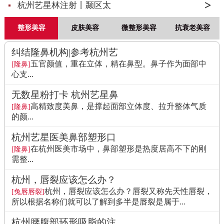
杭州艺星林注射丨颞区太
整形美容
皮肤美容
微整形美容
抗衰老美容
纠结隆鼻机构|参考杭州艺
五官颜值，重在立体，精在鼻型。鼻子作为面部中
[隆鼻]
心支...
无数星粉打卡 杭州艺星鼻
高精致度美鼻，是撑起面部立体度、拉升整体气质
[隆鼻]
的颜...
杭州艺星医美鼻部塑形口
在杭州医美市场中，鼻部塑形是热度居高不下的刚
[隆鼻]
需整...
杭州，唇裂应该怎么办？
杭州，唇裂应该怎么办？唇裂又称先天性唇裂，
[兔唇唇裂]
所以根据名称们就可以了解到多半是唇裂是属于...
杭州腰腹部环形吸脂的注