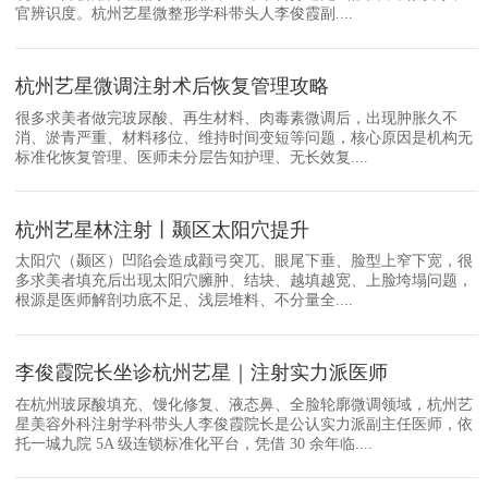
官辨识度。杭州艺星微整形学科带头人李俊霞副....
杭州艺星微调注射术后恢复管理攻略
很多求美者做完玻尿酸、再生材料、肉毒素微调后，出现肿胀久不
消、淤青严重、材料移位、维持时间变短等问题，核心原因是机构无
标准化恢复管理、医师未分层告知护理、无长效复....
杭州艺星林注射丨颞区太阳穴提升
太阳穴（颞区）凹陷会造成颧弓突兀、眼尾下垂、脸型上窄下宽，很
多求美者填充后出现太阳穴臃肿、结块、越填越宽、上脸垮塌问题，
根源是医师解剖功底不足、浅层堆料、不分量全....
李俊霞院长坐诊杭州艺星｜注射实力派医师
在杭州玻尿酸填充、馒化修复、液态鼻、全脸轮廓微调领域，杭州艺
星美容外科注射学科带头人李俊霞院长是公认实力派副主任医师，依
托一城九院 5A 级连锁标准化平台，凭借 30 余年临....