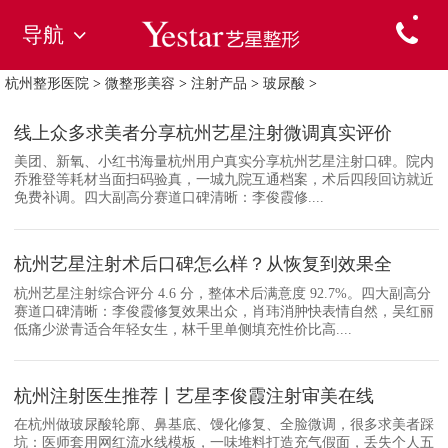
导航
杭州整形医院
>
微整形美容
>
注射产品
>
玻尿酸
>
线上众多求美者分享杭州艺星注射微调真实评价
美团、新氧、小红书海量杭州用户真实分享杭州艺星注射口碑。院内
乔雅登等耗材当面扫码验真，一城九院互通档案，术后四段回访就近
免费补调。四大副高分赛道口碑清晰：李俊霞修....
杭州艺星注射术后口碑怎么样？从恢复到效果全
杭州艺星注射综合评分 4.6 分，整体术后满意度 92.7%。四大副高分
赛道口碑清晰：李俊霞修复效果出众，肖玮消肿快表情自然，吴红丽
低痛少淤青适合年轻女生，林千里单侧填充性价比高....
杭州注射医生推荐丨艺星李俊霞注射审美在线
在杭州做玻尿酸轮廓、鼻基底、馒化修复、全脸微调，很多求美者踩
坑：医师套用网红流水线模板，一味堆料打造充气假面，丢失个人五