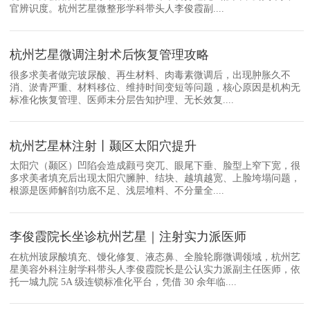
官辨识度。杭州艺星微整形学科带头人李俊霞副....
杭州艺星微调注射术后恢复管理攻略
很多求美者做完玻尿酸、再生材料、肉毒素微调后，出现肿胀久不
消、淤青严重、材料移位、维持时间变短等问题，核心原因是机构无
标准化恢复管理、医师未分层告知护理、无长效复....
杭州艺星林注射丨颞区太阳穴提升
太阳穴（颞区）凹陷会造成颧弓突兀、眼尾下垂、脸型上窄下宽，很
多求美者填充后出现太阳穴臃肿、结块、越填越宽、上脸垮塌问题，
根源是医师解剖功底不足、浅层堆料、不分量全....
李俊霞院长坐诊杭州艺星｜注射实力派医师
在杭州玻尿酸填充、馒化修复、液态鼻、全脸轮廓微调领域，杭州艺
星美容外科注射学科带头人李俊霞院长是公认实力派副主任医师，依
托一城九院 5A 级连锁标准化平台，凭借 30 余年临....