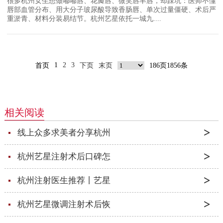
很多杭州女生想做嘟嘟唇、花瓣唇、微笑唇丰唇，却踩坑：医师不懂
唇部血管分布、用大分子玻尿酸导致香肠唇、单次过量僵硬、术后严
重淤青、材料分装易结节。杭州艺星依托一城九....
1
2
3
首页
下页
末页
186页1856条
相关阅读
线上众多求美者分享杭州
杭州艺星注射术后口碑怎
杭州注射医生推荐丨艺星
杭州艺星微调注射术后恢