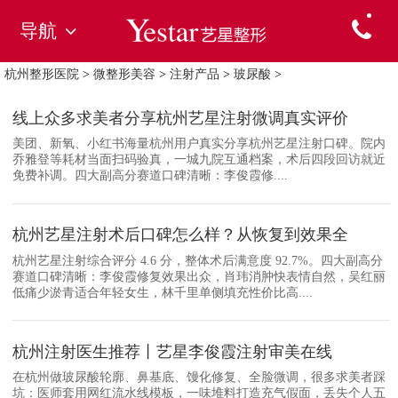
导航
杭州整形医院
>
微整形美容
>
注射产品
>
玻尿酸
>
线上众多求美者分享杭州艺星注射微调真实评价
美团、新氧、小红书海量杭州用户真实分享杭州艺星注射口碑。院内
乔雅登等耗材当面扫码验真，一城九院互通档案，术后四段回访就近
免费补调。四大副高分赛道口碑清晰：李俊霞修....
杭州艺星注射术后口碑怎么样？从恢复到效果全
杭州艺星注射综合评分 4.6 分，整体术后满意度 92.7%。四大副高分
赛道口碑清晰：李俊霞修复效果出众，肖玮消肿快表情自然，吴红丽
低痛少淤青适合年轻女生，林千里单侧填充性价比高....
杭州注射医生推荐丨艺星李俊霞注射审美在线
在杭州做玻尿酸轮廓、鼻基底、馒化修复、全脸微调，很多求美者踩
坑：医师套用网红流水线模板，一味堆料打造充气假面，丢失个人五