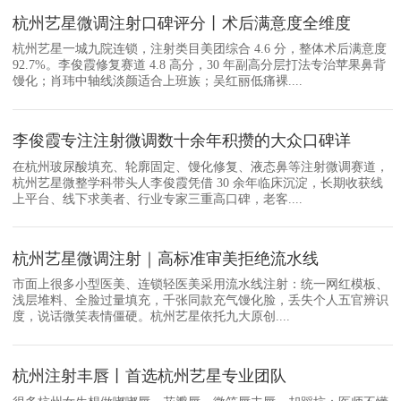
杭州艺星微调注射口碑评分丨术后满意度全维度
杭州艺星一城九院连锁，注射类目美团综合 4.6 分，整体术后满意度
92.7%。李俊霞修复赛道 4.8 高分，30 年副高分层打法专治苹果鼻背
馒化；肖玮中轴线淡颜适合上班族；吴红丽低痛裸....
李俊霞专注注射微调数十余年积攒的大众口碑详
在杭州玻尿酸填充、轮廓固定、馒化修复、液态鼻等注射微调赛道，
杭州艺星微整学科带头人李俊霞凭借 30 余年临床沉淀，长期收获线
上平台、线下求美者、行业专家三重高口碑，老客....
杭州艺星微调注射｜高标准审美拒绝流水线
市面上很多小型医美、连锁轻医美采用流水线注射：统一网红模板、
浅层堆料、全脸过量填充，千张同款充气馒化脸，丢失个人五官辨识
度，说话微笑表情僵硬。杭州艺星依托九大原创....
杭州注射丰唇丨首选杭州艺星专业团队