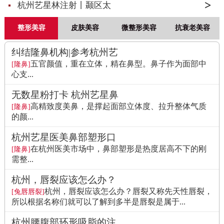
杭州艺星林注射丨颞区太
整形美容
皮肤美容
微整形美容
抗衰老美容
纠结隆鼻机构|参考杭州艺
五官颜值，重在立体，精在鼻型。鼻子作为面部中
[隆鼻]
心支...
无数星粉打卡 杭州艺星鼻
高精致度美鼻，是撑起面部立体度、拉升整体气质
[隆鼻]
的颜...
杭州艺星医美鼻部塑形口
在杭州医美市场中，鼻部塑形是热度居高不下的刚
[隆鼻]
需整...
杭州，唇裂应该怎么办？
杭州，唇裂应该怎么办？唇裂又称先天性唇裂，
[兔唇唇裂]
所以根据名称们就可以了解到多半是唇裂是属于...
杭州腰腹部环形吸脂的注