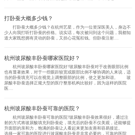
打卧蚕大概多少钱？
打卧蚕大概多少钱？在杭州艺星，作为一位资深医美人，身边不
少人向我打听打卧蚕的价格。说实话，每次被问到这个问题，我都知
道大家既想拥有灵动的卧蚕，又担心花冤枉钱。但卧蚕注射....
杭州玻尿酸丰卧蚕哪家医院好？
杭州玻尿酸丰卧蚕哪家医院好?玻尿酸丰卧蚕对于改善眼部比例
也有显著效果，对于一些眼距较宽或眼部比例不够协调的人来说，适
当的卧蚕填充可以在视觉上调整眼部的比例，使之更加和谐。 玻
尿酸丰卧蚕选择正规大型的医疗整形机构比较好，因为这样的医院
医....
杭州玻尿酸丰卧蚕可靠的医院？
杭州玻尿酸丰卧蚕可靠的医院?玻尿酸丰卧蚕效果很好，通过注
射的方式将玻尿酸填充到卧蚕处，填充后的卧蚕不仅美观，还能够提
升面部的亲和力，饱满的卧蚕让人看起来更加友善和容易接近。
选择一家可靠的医院进行玻尿酸丰卧蚕是非常必要的，可靠的医院