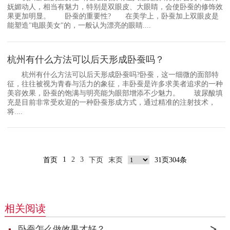
妩媚动人，相当有魅力，特别是双眼皮、大眼睛，会使卧蚕的修饰效
果更加明显。 卧蚕的重要性? 在美学上，卧蚕加上双眼皮是
能塑造"电眼美女"的，一般认为漂亮的眼睛....
杭州有什么方法可以后天形成卧蚕吗？
杭州有什么方法可以后天形成卧蚕吗?卧蚕，这一细微的面部特
征，往往被视为青春与活力的象征，丰卧蚕是许多求美者追求的一种
美容效果，卧蚕的饱满与明亮能为眼部增添不少魅力。 玻尿酸填
充是目前非常受欢迎的一种卧蚕形成方式，通过精准的注射技术，
将....
1
2
3
首页
下页
末页
31页304条
相关阅读
卧蚕怎么做效果才好？