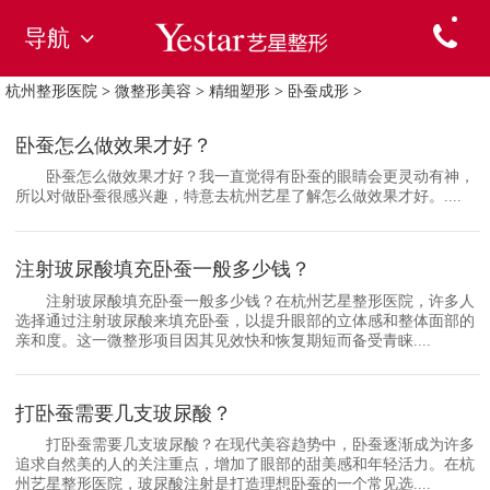
导航
杭州整形医院
>
微整形美容
>
精细塑形
>
卧蚕成形
>
卧蚕怎么做效果才好？
卧蚕怎么做效果才好？我一直觉得有卧蚕的眼睛会更灵动有神，
所以对做卧蚕很感兴趣，特意去杭州艺星了解怎么做效果才好。....
注射玻尿酸填充卧蚕一般多少钱？
注射玻尿酸填充卧蚕一般多少钱？在杭州艺星整形医院，许多人
选择通过注射玻尿酸来填充卧蚕，以提升眼部的立体感和整体面部的
亲和度。这一微整形项目因其见效快和恢复期短而备受青睐....
打卧蚕需要几支玻尿酸？
打卧蚕需要几支玻尿酸？在现代美容趋势中，卧蚕逐渐成为许多
追求自然美的人的关注重点，增加了眼部的甜美感和年轻活力。在杭
州艺星整形医院，玻尿酸注射是打造理想卧蚕的一个常见选....