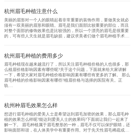
杭州眉毛种植注意什么
美丽的眉形对一个人的眼睛起着非常重要的装饰作用，要做美女就必
须有一双美丽的眉形和眼睛。眉毛是我们面部比较重要的部位，而且
对整个面部的修饰效果也是比较强的，所以一个漂亮的眉毛是很重要
的，可有些人天生就是眉毛缺损，建议求美者们做个眉毛种植手术....
杭州眉毛种植的费用多少
眉毛种植现在越来越流行了，所以关注眉毛种植价格的人也很多，那
么植眉价格影响因素有哪些呢?关于这个问题，下面就来给大家讲解
一下，希望大家对眉毛种植价格影响因素有哪些有更多的了解。 那么
眉毛种植的价格影响因素有哪些?植眉价格与选择的医院有关。正
轨....
杭州种眉毛效果怎么样
想进行眉毛种植的爱美人士是希望达到眉毛加密的效果，那么眉毛种
植的效果怎么样呢?能达到爱美人士的效果吗?下面就让我们一起来了
解一下。 眉毛种植属于眉毛整形的一种，眉毛不仅可以保护眼睛，还
影响面部和谐，在人体美学中有重要作用。对于先天性眉毛稀疏或....