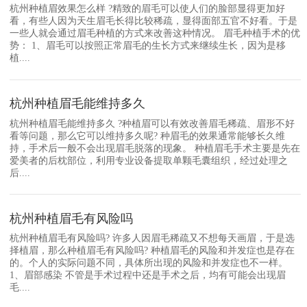
杭州种植眉效果怎么样 ?精致的眉毛可以使人们的脸部显得更加好
看，有些人因为天生眉毛长得比较稀疏，显得面部五官不好看。于是
一些人就会通过眉毛种植的方式来改善这种情况。 眉毛种植手术的优
势： 1、眉毛可以按照正常眉毛的生长方式来继续生长，因为是移
植....
杭州种植眉毛能维持多久
杭州种植眉毛能维持多久 ?种植眉可以有效改善眉毛稀疏、眉形不好
看等问题，那么它可以维持多久呢? 种眉毛的效果通常能够长久维
持，手术后一般不会出现眉毛脱落的现象。 种植眉毛手术主要是先在
爱美者的后枕部位，利用专业设备提取单颗毛囊组织，经过处理之
后....
杭州种植眉毛有风险吗
杭州种植眉毛有风险吗? 许多人因眉毛稀疏又不想每天画眉，于是选
择植眉，那么种植眉毛有风险吗? 种植眉毛的风险和并发症也是存在
的。个人的实际问题不同，具体所出现的风险和并发症也不一样。
1、眉部感染 不管是手术过程中还是手术之后，均有可能会出现眉
毛....