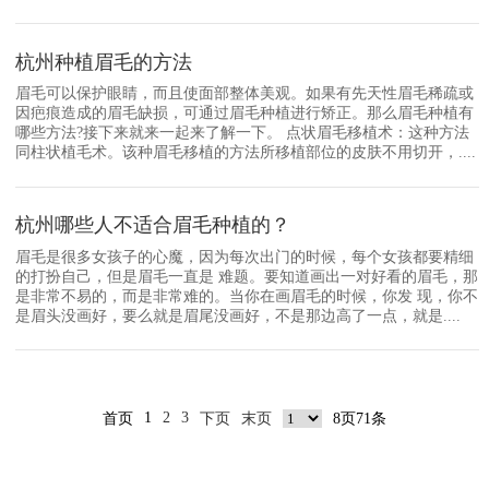
杭州种植眉毛的方法
眉毛可以保护眼睛，而且使面部整体美观。如果有先天性眉毛稀疏或
因疤痕造成的眉毛缺损，可通过眉毛种植进行矫正。那么眉毛种植有
哪些方法?接下来就来一起来了解一下。 点状眉毛移植术：这种方法
同柱状植毛术。该种眉毛移植的方法所移植部位的皮肤不用切开，....
杭州哪些人不适合眉毛种植的？
眉毛是很多女孩子的心魔，因为每次出门的时候，每个女孩都要精细
的打扮自己，但是眉毛一直是 难题。要知道画出一对好看的眉毛，那
是非常不易的，而是非常难的。当你在画眉毛的时候，你发 现，你不
是眉头没画好，要么就是眉尾没画好，不是那边高了一点，就是....
1
2
3
首页
下页
末页
8页71条