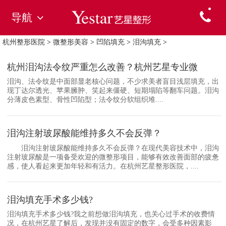
导航
杭州整形医院
>
微整形美容
>
凹陷填充
>
泪沟填充
>
杭州泪沟法令纹严重怎么改善？杭州艺星专业微
泪沟、法令纹是中面部显老核心问题，不少求美者盲目浅层填充，出
现丁达尔透光、苹果臃肿、笑起来僵硬、短期塌陷等翻车问题。泪沟
分薄皮色素型、骨性凹陷型；法令纹分软组织堆....
泪沟注射玻尿酸能维持多久不会反弹？
泪沟注射玻尿酸能维持多久不会反弹？在现代美容技术中，泪沟
注射玻尿酸是一项备受欢迎的微整形项目，能够有效改善面部的疲惫
感，使人看起来更加年轻和有活力。在杭州艺星整形医院，....
泪沟填充手术多少钱?
泪沟填充手术多少钱?我之前想做泪沟填充，也关心过手术的收费情
况，在杭州艺星了解后，发现并没有固定的数字，会受多种因素影