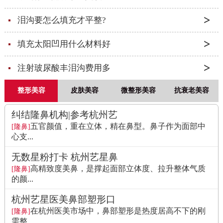
泪沟要怎么填充才平整?
填充太阳凹用什么材料好
注射玻尿酸丰泪沟费用多
整形美容
皮肤美容
微整形美容
抗衰老美容
纠结隆鼻机构|参考杭州艺
五官颜值，重在立体，精在鼻型。鼻子作为面部中
[隆鼻]
心支...
无数星粉打卡 杭州艺星鼻
高精致度美鼻，是撑起面部立体度、拉升整体气质
[隆鼻]
的颜...
杭州艺星医美鼻部塑形口
在杭州医美市场中，鼻部塑形是热度居高不下的刚
[隆鼻]
需整...