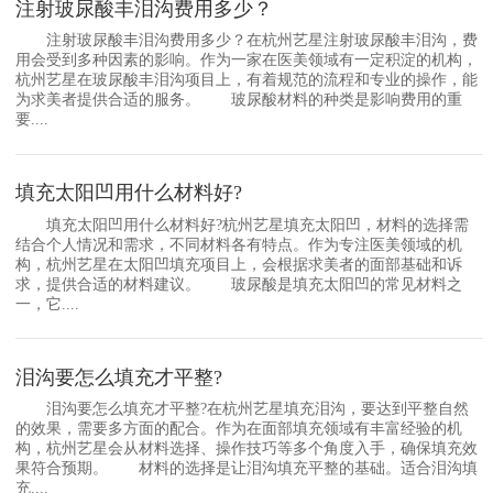
注射玻尿酸丰泪沟费用多少？
注射玻尿酸丰泪沟费用多少？在杭州艺星注射玻尿酸丰泪沟，费
用会受到多种因素的影响。作为一家在医美领域有一定积淀的机构，
杭州艺星在玻尿酸丰泪沟项目上，有着规范的流程和专业的操作，能
为求美者提供合适的服务。 玻尿酸材料的种类是影响费用的重
要....
填充太阳凹用什么材料好?
填充太阳凹用什么材料好?杭州艺星填充太阳凹，材料的选择需
结合个人情况和需求，不同材料各有特点。作为专注医美领域的机
构，杭州艺星在太阳凹填充项目上，会根据求美者的面部基础和诉
求，提供合适的材料建议。 玻尿酸是填充太阳凹的常见材料之
一，它....
泪沟要怎么填充才平整?
泪沟要怎么填充才平整?在杭州艺星填充泪沟，要达到平整自然
的效果，需要多方面的配合。作为在面部填充领域有丰富经验的机
构，杭州艺星会从材料选择、操作技巧等多个角度入手，确保填充效
果符合预期。 材料的选择是让泪沟填充平整的基础。适合泪沟填
充....