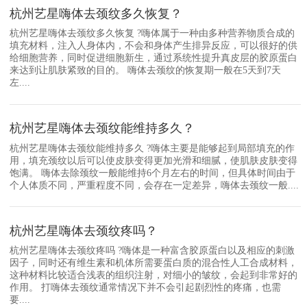
杭州艺星嗨体去颈纹多久恢复？
杭州艺星嗨体去颈纹多久恢复 ?嗨体属于一种由多种营养物质合成的
填充材料，注入人身体内，不会和身体产生排异反应，可以很好的供
给细胞营养，同时促进细胞新生，通过系统性提升真皮层的胶原蛋白
来达到让肌肤紧致的目的。 嗨体去颈纹的恢复期一般在5天到7天
左....
杭州艺星嗨体去颈纹能维持多久？
杭州艺星嗨体去颈纹能维持多久 ?嗨体主要是能够起到局部填充的作
用，填充颈纹以后可以使皮肤变得更加光滑和细腻，使肌肤皮肤变得
饱满。 嗨体去除颈纹一般能维持6个月左右的时间，但具体时间由于
个人体质不同，严重程度不同，会存在一定差异，嗨体去颈纹一般....
杭州艺星嗨体去颈纹疼吗？
杭州艺星嗨体去颈纹疼吗 ?嗨体是一种富含胶原蛋白以及相应的刺激
因子，同时还有维生素和机体所需要蛋白质的混合性人工合成材料，
这种材料比较适合浅表的组织注射，对细小的皱纹，会起到非常好的
作用。 打嗨体去颈纹通常情况下并不会引起剧烈性的疼痛，也需
要....