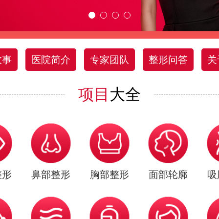
故事
医院简介
专家团队
整形问答
关
项目
大全
整形
鼻部整形
胸部整形
面部轮廓
吸