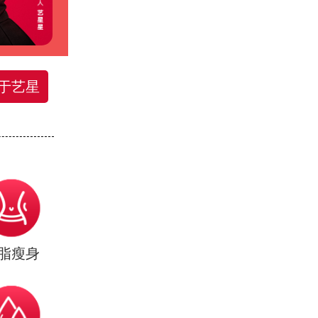
于艺星
脂瘦身