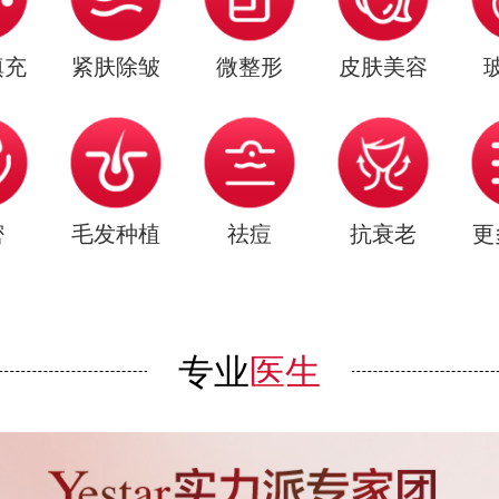
填充
紧肤除皱
微整形
皮肤美容
密
毛发种植
祛痘
抗衰老
更
专业
医生