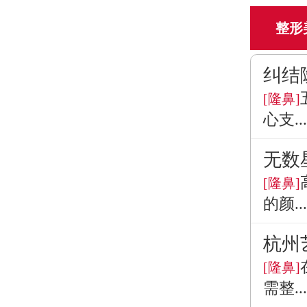
整形
纠结
[隆鼻]
心支...
无数
[隆鼻]
的颜...
杭州
[隆鼻]
需整...