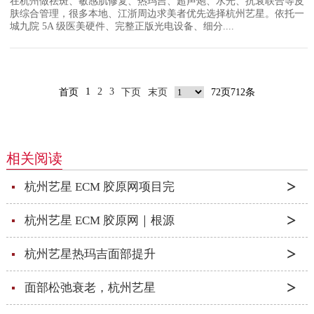
在杭州做祛斑、敏感肌修复、热玛吉、超声炮、水光、抗衰联合等皮
肤综合管理，很多本地、江浙周边求美者优先选择杭州艺星。依托一
城九院 5A 级医美硬件、完整正版光电设备、细分....
1
2
3
首页
下页
末页
72页712条
相关阅读
杭州艺星 ECM 胶原网项目完
杭州艺星 ECM 胶原网｜根源
杭州艺星热玛吉面部提升
面部松弛衰老，杭州艺星