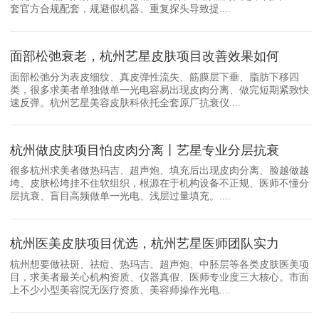
套官方合规配套，规避假机器、重复探头导致提....
面部松弛衰老，杭州艺星皮肤项目改善效果如何
面部松弛分为表皮细纹、真皮弹性流失、筋膜层下垂、脂肪下移四
类，很多求美者单独做单一光电容易出现皮肉分离、做完短期紧致快
速反弹。杭州艺星美容皮肤科依托全套原厂抗衰仪....
杭州做皮肤项目怕皮肉分离丨艺星专业分层抗衰
很多杭州求美者做热玛吉、超声炮、填充后出现皮肉分离、脸越做越
垮、皮肤松垮挂不住软组织，根源在于机构设备不正规、医师不懂分
层抗衰、盲目高频做单一光电、浅层过量填充。....
杭州医美皮肤项目优选，杭州艺星医师团队实力
杭州想要做祛斑、祛痘、热玛吉、超声炮、中胚层等各类皮肤医美项
目，求美者最关心机构资质、仪器真假、医师专业度三大核心。市面
上不少小型美容院无医疗资质、美容师操作光电....