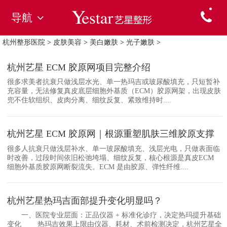
导航
杭州整形医院
>
皮肤美容
>
美白嫩肤
>
光子嫩肤
>
杭州艺星 ECM 胶原网项目完整介绍
很多求美者抗衰只做浅层水光、单一热玛吉或玻尿酸填充，只短暂补
充容量，无法修复真皮底层细胞外基质（ECM）胶原网架，出现皮肤
兜不住软组织、皮肉分离、细纹反复、紧致维持时....
杭州艺星 ECM 胶原网｜根源重塑肌肤三维胶原支撑
很多人抗衰只做浅层补水、单一玻尿酸填充、浅层光电，只做表面临
时改善，过段时间依旧松弛垮塌、细纹反复，核心根源是真皮ECM
细胞外基质胶原网断裂流失。ECM 是由胶原、弹性纤维....
杭州艺星热玛吉面部提升变化明显吗？
一、医院专业层面：正品仪器 + 标准化诊疗，决定热玛提升基础
变化 热玛吉效果上限由仪器、耗材、术前检测决定，杭州艺星全