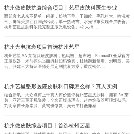
杭州做皮肤抗衰综合项目丨艺星皮肤科医生专业
面部衰老从来不是单一问题，松弛下垂、干细纹、毛孔粗大、暗沉黄
气、屏障受损往往同步出现，单一热玛吉、水光很难实现全层改善。
杭州艺星皮肤科依托完整正版光电设备、42 人持....
杭州光电抗衰项目首选杭州艺星
杭州艺星 5A 莱茵认证皮肤科，热玛吉、超声炮、Fotona4D 全系官方
正版仪器，术前探头当面拆封扫码验真，杜绝翻新复用。刘明章、吴
云、张建三大持证医师分层定制抗衰方案，重度松弛....
杭州艺星整形医院皮肤科口碑怎么样？真人实例
结合新氧、大众点评上千真人评价测评杭州艺星皮肤科，拥有 5A 莱
茵、亚运三重正规资质，全套正版热玛吉、超声炮仪器可现场扫码。
刘明章擅长激素脸、黄褐斑修复，吴云主打低痛感....
杭州做皮肤综合项目丨首选杭州艺星