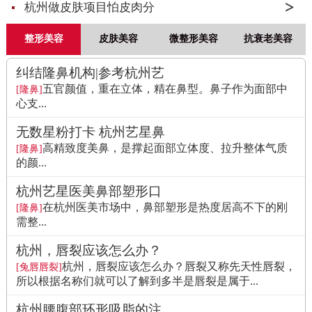
杭州做皮肤项目怕皮肉分
整形美容
皮肤美容
微整形美容
抗衰老美容
纠结隆鼻机构|参考杭州艺
五官颜值，重在立体，精在鼻型。鼻子作为面部中
[隆鼻]
心支...
无数星粉打卡 杭州艺星鼻
高精致度美鼻，是撑起面部立体度、拉升整体气质
[隆鼻]
的颜...
杭州艺星医美鼻部塑形口
在杭州医美市场中，鼻部塑形是热度居高不下的刚
[隆鼻]
需整...
杭州，唇裂应该怎么办？
杭州，唇裂应该怎么办？唇裂又称先天性唇裂，
[兔唇唇裂]
所以根据名称们就可以了解到多半是唇裂是属于...
杭州腰腹部环形吸脂的注