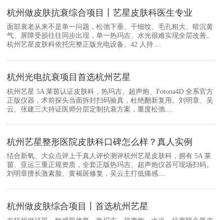
杭州做皮肤抗衰综合项目丨艺星皮肤科医生专业
面部衰老从来不是单一问题，松弛下垂、干细纹、毛孔粗大、暗沉黄
气、屏障受损往往同步出现，单一热玛吉、水光很难实现全层改善。
杭州艺星皮肤科依托完整正版光电设备、42 人持....
杭州光电抗衰项目首选杭州艺星
杭州艺星 5A 莱茵认证皮肤科，热玛吉、超声炮、Fotona4D 全系官方
正版仪器，术前探头当面拆封扫码验真，杜绝翻新复用。刘明章、吴
云、张建三大持证医师分层定制抗衰方案，重度松弛....
杭州艺星整形医院皮肤科口碑怎么样？真人实例
结合新氧、大众点评上千真人评价测评杭州艺星皮肤科，拥有 5A 莱
茵、亚运三重正规资质，全套正版热玛吉、超声炮仪器可现场扫码。
刘明章擅长激素脸、黄褐斑修复，吴云主打低痛感....
杭州做皮肤综合项目丨首选杭州艺星