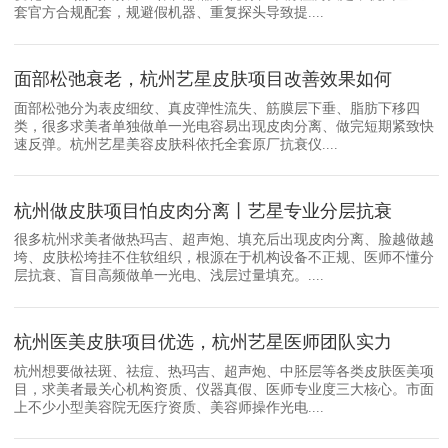
套官方合规配套，规避假机器、重复探头导致提....
面部松弛衰老，杭州艺星皮肤项目改善效果如何
面部松弛分为表皮细纹、真皮弹性流失、筋膜层下垂、脂肪下移四
类，很多求美者单独做单一光电容易出现皮肉分离、做完短期紧致快
速反弹。杭州艺星美容皮肤科依托全套原厂抗衰仪....
杭州做皮肤项目怕皮肉分离丨艺星专业分层抗衰
很多杭州求美者做热玛吉、超声炮、填充后出现皮肉分离、脸越做越
垮、皮肤松垮挂不住软组织，根源在于机构设备不正规、医师不懂分
层抗衰、盲目高频做单一光电、浅层过量填充。....
杭州医美皮肤项目优选，杭州艺星医师团队实力
杭州想要做祛斑、祛痘、热玛吉、超声炮、中胚层等各类皮肤医美项
目，求美者最关心机构资质、仪器真假、医师专业度三大核心。市面
上不少小型美容院无医疗资质、美容师操作光电....