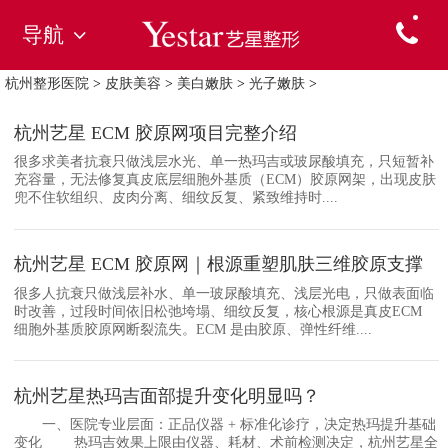
导航
杭州整形医院
>
皮肤美容
>
美白嫩肤
>
光子嫩肤
>
杭州艺星 ECM 胶原网项目完整介绍
很多求美者抗衰只做浅层水光、单一热玛吉或玻尿酸填充，只短暂补
充容量，无法修复真皮底层细胞外基质（ECM）胶原网架，出现皮肤
兜不住软组织、皮肉分离、细纹反复、紧致维持时....
杭州艺星 ECM 胶原网｜根源重塑肌肤三维胶原支撑
很多人抗衰只做浅层补水、单一玻尿酸填充、浅层光电，只做表面临
时改善，过段时间依旧松弛垮塌、细纹反复，核心根源是真皮ECM
细胞外基质胶原网断裂流失。ECM 是由胶原、弹性纤维....
杭州艺星热玛吉面部提升变化明显吗？
一、医院专业层面：正品仪器 + 标准化诊疗，决定热玛提升基础
变化 热玛吉效果上限由仪器、耗材、术前检测决定，杭州艺星全