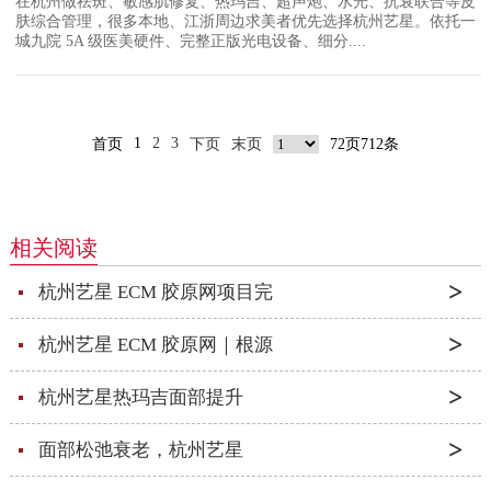
在杭州做祛斑、敏感肌修复、热玛吉、超声炮、水光、抗衰联合等皮
肤综合管理，很多本地、江浙周边求美者优先选择杭州艺星。依托一
城九院 5A 级医美硬件、完整正版光电设备、细分....
1
2
3
首页
下页
末页
72页712条
相关阅读
杭州艺星 ECM 胶原网项目完
杭州艺星 ECM 胶原网｜根源
杭州艺星热玛吉面部提升
面部松弛衰老，杭州艺星