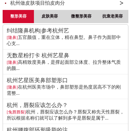
杭州做皮肤项目怕皮肉分
整形美容
皮肤美容
微整形美容
抗衰老美容
纠结隆鼻机构|参考杭州艺
五官颜值，重在立体，精在鼻型。鼻子作为面部中
[隆鼻]
心支...
无数星粉打卡 杭州艺星鼻
高精致度美鼻，是撑起面部立体度、拉升整体气质
[隆鼻]
的颜...
杭州艺星医美鼻部塑形口
在杭州医美市场中，鼻部塑形是热度居高不下的刚
[隆鼻]
需整...
杭州，唇裂应该怎么办？
杭州，唇裂应该怎么办？唇裂又称先天性唇裂，
[兔唇唇裂]
所以根据名称们就可以了解到多半是唇裂是属于...
杭州腰腹部环形吸脂的注