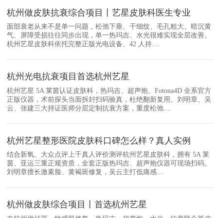
杭州做皮肤抗衰综合项目丨艺星皮肤科医生专业
面部衰老从来不是单一问题，松弛下垂、干细纹、毛孔粗大、暗沉黄
气、屏障受损往往同步出现，单一热玛吉、水光很难实现全层改善。
杭州艺星皮肤科依托完整正版光电设备、42 人持....
杭州光电抗衰项目首选杭州艺星
杭州艺星 5A 莱茵认证皮肤科，热玛吉、超声炮、Fotona4D 全系官方
正版仪器，术前探头当面拆封扫码验真，杜绝翻新复用。刘明章、吴
云、张建三大持证医师分层定制抗衰方案，重度松弛....
杭州艺星整形医院皮肤科口碑怎么样？真人实例
结合新氧、大众点评上千真人评价测评杭州艺星皮肤科，拥有 5A 莱
茵、亚运三重正规资质，全套正版热玛吉、超声炮仪器可现场扫码。
刘明章擅长激素脸、黄褐斑修复，吴云主打低痛感....
杭州做皮肤综合项目丨首选杭州艺星