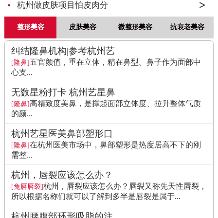
杭州做皮肤项目怕皮肉分
整形美容
皮肤美容
微整形美容
抗衰老美容
纠结隆鼻机构|参考杭州艺
五官颜值，重在立体，精在鼻型。鼻子作为面部中
[隆鼻]
心支...
无数星粉打卡 杭州艺星鼻
高精致度美鼻，是撑起面部立体度、拉升整体气质
[隆鼻]
的颜...
杭州艺星医美鼻部塑形口
在杭州医美市场中，鼻部塑形是热度居高不下的刚
[隆鼻]
需整...
杭州，唇裂应该怎么办？
杭州，唇裂应该怎么办？唇裂又称先天性唇裂，
[兔唇唇裂]
所以根据名称们就可以了解到多半是唇裂是属于...
杭州腰腹部环形吸脂的注