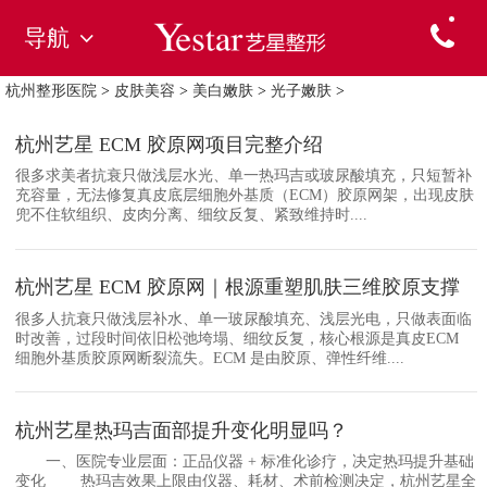
导航
杭州整形医院
>
皮肤美容
>
美白嫩肤
>
光子嫩肤
>
杭州艺星 ECM 胶原网项目完整介绍
很多求美者抗衰只做浅层水光、单一热玛吉或玻尿酸填充，只短暂补
充容量，无法修复真皮底层细胞外基质（ECM）胶原网架，出现皮肤
兜不住软组织、皮肉分离、细纹反复、紧致维持时....
杭州艺星 ECM 胶原网｜根源重塑肌肤三维胶原支撑
很多人抗衰只做浅层补水、单一玻尿酸填充、浅层光电，只做表面临
时改善，过段时间依旧松弛垮塌、细纹反复，核心根源是真皮ECM
细胞外基质胶原网断裂流失。ECM 是由胶原、弹性纤维....
杭州艺星热玛吉面部提升变化明显吗？
一、医院专业层面：正品仪器 + 标准化诊疗，决定热玛提升基础
变化 热玛吉效果上限由仪器、耗材、术前检测决定，杭州艺星全