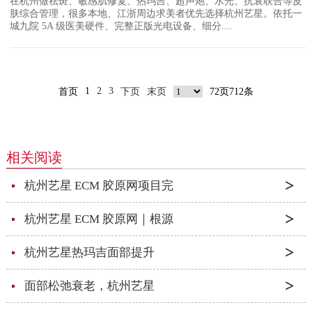
在杭州做祛斑、敏感肌修复、热玛吉、超声炮、水光、抗衰联合等皮
肤综合管理，很多本地、江浙周边求美者优先选择杭州艺星。依托一
城九院 5A 级医美硬件、完整正版光电设备、细分....
1
2
3
首页
下页
末页
72页712条
相关阅读
杭州艺星 ECM 胶原网项目完
杭州艺星 ECM 胶原网｜根源
杭州艺星热玛吉面部提升
面部松弛衰老，杭州艺星