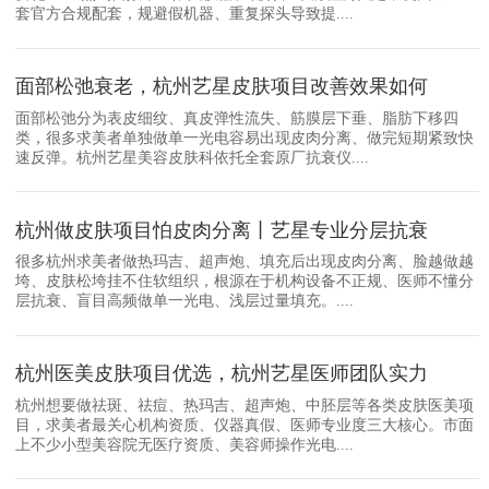
套官方合规配套，规避假机器、重复探头导致提....
面部松弛衰老，杭州艺星皮肤项目改善效果如何
面部松弛分为表皮细纹、真皮弹性流失、筋膜层下垂、脂肪下移四
类，很多求美者单独做单一光电容易出现皮肉分离、做完短期紧致快
速反弹。杭州艺星美容皮肤科依托全套原厂抗衰仪....
杭州做皮肤项目怕皮肉分离丨艺星专业分层抗衰
很多杭州求美者做热玛吉、超声炮、填充后出现皮肉分离、脸越做越
垮、皮肤松垮挂不住软组织，根源在于机构设备不正规、医师不懂分
层抗衰、盲目高频做单一光电、浅层过量填充。....
杭州医美皮肤项目优选，杭州艺星医师团队实力
杭州想要做祛斑、祛痘、热玛吉、超声炮、中胚层等各类皮肤医美项
目，求美者最关心机构资质、仪器真假、医师专业度三大核心。市面
上不少小型美容院无医疗资质、美容师操作光电....