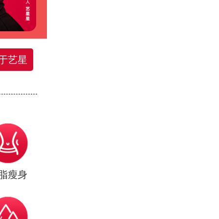
于艺星
脂瘦身