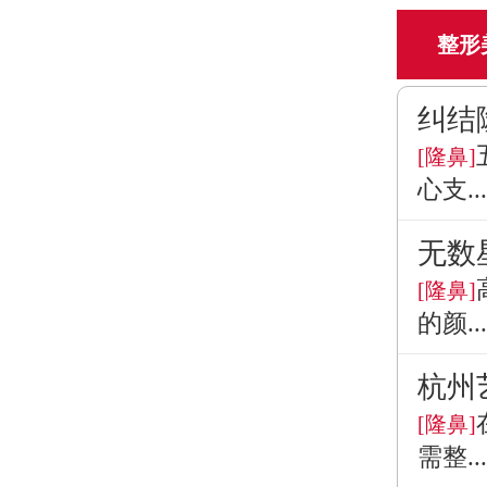
整形
纠结
[隆鼻]
心支...
无数
[隆鼻]
的颜...
杭州
[隆鼻]
需整...