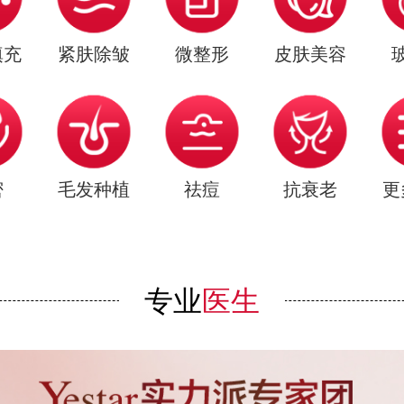
填充
紧肤除皱
微整形
皮肤美容
密
毛发种植
祛痘
抗衰老
更
专业
医生