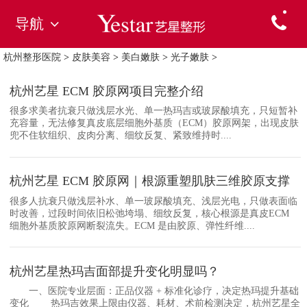
导航
杭州整形医院
>
皮肤美容
>
美白嫩肤
>
光子嫩肤
>
杭州艺星 ECM 胶原网项目完整介绍
很多求美者抗衰只做浅层水光、单一热玛吉或玻尿酸填充，只短暂补
充容量，无法修复真皮底层细胞外基质（ECM）胶原网架，出现皮肤
兜不住软组织、皮肉分离、细纹反复、紧致维持时....
杭州艺星 ECM 胶原网｜根源重塑肌肤三维胶原支撑
很多人抗衰只做浅层补水、单一玻尿酸填充、浅层光电，只做表面临
时改善，过段时间依旧松弛垮塌、细纹反复，核心根源是真皮ECM
细胞外基质胶原网断裂流失。ECM 是由胶原、弹性纤维....
杭州艺星热玛吉面部提升变化明显吗？
一、医院专业层面：正品仪器 + 标准化诊疗，决定热玛提升基础
变化 热玛吉效果上限由仪器、耗材、术前检测决定，杭州艺星全