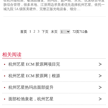
在杭州做祛斑、敏感肌修复、热玛吉、超声炮、水光、抗衰联合等皮
肤综合管理，很多本地、江浙周边求美者优先选择杭州艺星。依托一
城九院 5A 级医美硬件、完整正版光电设备、细分....
1
2
3
首页
下页
末页
72页712条
相关阅读
杭州艺星 ECM 胶原网项目完
杭州艺星 ECM 胶原网｜根源
杭州艺星热玛吉面部提升
面部松弛衰老，杭州艺星