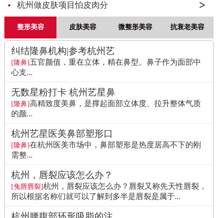
杭州做皮肤项目怕皮肉分
整形美容
皮肤美容
微整形美容
抗衰老美容
纠结隆鼻机构|参考杭州艺
五官颜值，重在立体，精在鼻型。鼻子作为面部中
[隆鼻]
心支...
无数星粉打卡 杭州艺星鼻
高精致度美鼻，是撑起面部立体度、拉升整体气质
[隆鼻]
的颜...
杭州艺星医美鼻部塑形口
在杭州医美市场中，鼻部塑形是热度居高不下的刚
[隆鼻]
需整...
杭州，唇裂应该怎么办？
杭州，唇裂应该怎么办？唇裂又称先天性唇裂，
[兔唇唇裂]
所以根据名称们就可以了解到多半是唇裂是属于...
杭州腰腹部环形吸脂的注