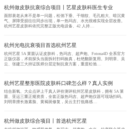
杭州做皮肤抗衰综合项目丨艺星皮肤科医生专业
面部衰老从来不是单一问题，松弛下垂、干细纹、毛孔粗大、暗沉黄
气、屏障受损往往同步出现，单一热玛吉、水光很难实现全层改善。
杭州艺星皮肤科依托完整正版光电设备、42 人持....
杭州光电抗衰项目首选杭州艺星
杭州艺星 5A 莱茵认证皮肤科，热玛吉、超声炮、Fotona4D 全系官方
正版仪器，术前探头当面拆封扫码验真，杜绝翻新复用。刘明章、吴
云、张建三大持证医师分层定制抗衰方案，重度松弛....
杭州艺星整形医院皮肤科口碑怎么样？真人实例
结合新氧、大众点评上千真人评价测评杭州艺星皮肤科，拥有 5A 莱
茵、亚运三重正规资质，全套正版热玛吉、超声炮仪器可现场扫码。
刘明章擅长激素脸、黄褐斑修复，吴云主打低痛感....
杭州做皮肤综合项目丨首选杭州艺星