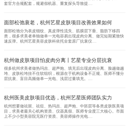
套官方合规配套，规避假机器、重复探头导致提....
面部松弛衰老，杭州艺星皮肤项目改善效果如何
面部松弛分为表皮细纹、真皮弹性流失、筋膜层下垂、脂肪下移四
类，很多求美者单独做单一光电容易出现皮肉分离、做完短期紧致快
速反弹。杭州艺星美容皮肤科依托全套原厂抗衰仪....
杭州做皮肤项目怕皮肉分离丨艺星专业分层抗衰
很多杭州求美者做热玛吉、超声炮、填充后出现皮肉分离、脸越做越
垮、皮肤松垮挂不住软组织，根源在于机构设备不正规、医师不懂分
层抗衰、盲目高频做单一光电、浅层过量填充。....
杭州医美皮肤项目优选，杭州艺星医师团队实力
杭州想要做祛斑、祛痘、热玛吉、超声炮、中胚层等各类皮肤医美项
目，求美者最关心机构资质、仪器真假、医师专业度三大核心。市面
上不少小型美容院无医疗资质、美容师操作光电....