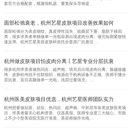
套官方合规配套，规避假机器、重复探头导致提....
面部松弛衰老，杭州艺星皮肤项目改善效果如何
面部松弛分为表皮细纹、真皮弹性流失、筋膜层下垂、脂肪下移四
类，很多求美者单独做单一光电容易出现皮肉分离、做完短期紧致快
速反弹。杭州艺星美容皮肤科依托全套原厂抗衰仪....
杭州做皮肤项目怕皮肉分离丨艺星专业分层抗衰
很多杭州求美者做热玛吉、超声炮、填充后出现皮肉分离、脸越做越
垮、皮肤松垮挂不住软组织，根源在于机构设备不正规、医师不懂分
层抗衰、盲目高频做单一光电、浅层过量填充。....
杭州医美皮肤项目优选，杭州艺星医师团队实力
杭州想要做祛斑、祛痘、热玛吉、超声炮、中胚层等各类皮肤医美项
目，求美者最关心机构资质、仪器真假、医师专业度三大核心。市面
上不少小型美容院无医疗资质、美容师操作光电....