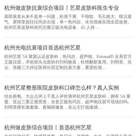
杭州做皮肤抗衰综合项目丨艺星皮肤科医生专业
面部衰老从来不是单一问题，松弛下垂、干细纹、毛孔粗大、暗沉黄
气、屏障受损往往同步出现，单一热玛吉、水光很难实现全层改善。
杭州艺星皮肤科依托完整正版光电设备、42 人持....
杭州光电抗衰项目首选杭州艺星
杭州艺星 5A 莱茵认证皮肤科，热玛吉、超声炮、Fotona4D 全系官方
正版仪器，术前探头当面拆封扫码验真，杜绝翻新复用。刘明章、吴
云、张建三大持证医师分层定制抗衰方案，重度松弛....
杭州艺星整形医院皮肤科口碑怎么样？真人实例
结合新氧、大众点评上千真人评价测评杭州艺星皮肤科，拥有 5A 莱
茵、亚运三重正规资质，全套正版热玛吉、超声炮仪器可现场扫码。
刘明章擅长激素脸、黄褐斑修复，吴云主打低痛感....
杭州做皮肤综合项目丨首选杭州艺星