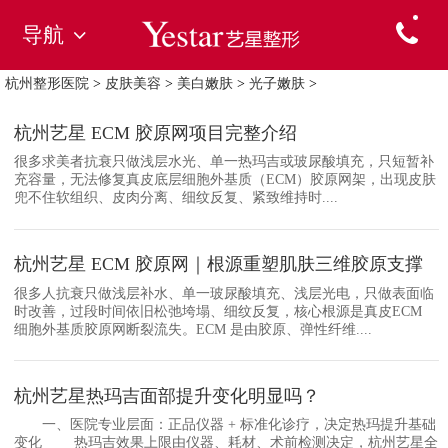
导航
杭州整形医院
>
皮肤美容
>
美白嫩肤
>
光子嫩肤
>
杭州艺星 ECM 胶原网项目完整介绍
很多求美者抗衰只做浅层水光、单一热玛吉或玻尿酸填充，只短暂补
充容量，无法修复真皮底层细胞外基质（ECM）胶原网架，出现皮肤
兜不住软组织、皮肉分离、细纹反复、紧致维持时....
杭州艺星 ECM 胶原网｜根源重塑肌肤三维胶原支撑
很多人抗衰只做浅层补水、单一玻尿酸填充、浅层光电，只做表面临
时改善，过段时间依旧松弛垮塌、细纹反复，核心根源是真皮ECM
细胞外基质胶原网断裂流失。ECM 是由胶原、弹性纤维....
杭州艺星热玛吉面部提升变化明显吗？
一、医院专业层面：正品仪器 + 标准化诊疗，决定热玛提升基础
变化 热玛吉效果上限由仪器、耗材、术前检测决定，杭州艺星全