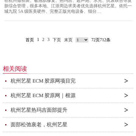
在杭州做祛斑、敏感肌修复、热玛吉、超声炮、水光、抗衰联合等皮
肤综合管理，很多本地、江浙周边求美者优先选择杭州艺星。依托一
城九院 5A 级医美硬件、完整正版光电设备、细分....
1
2
3
首页
下页
末页
72页712条
相关阅读
杭州艺星 ECM 胶原网项目完
杭州艺星 ECM 胶原网｜根源
杭州艺星热玛吉面部提升
面部松弛衰老，杭州艺星