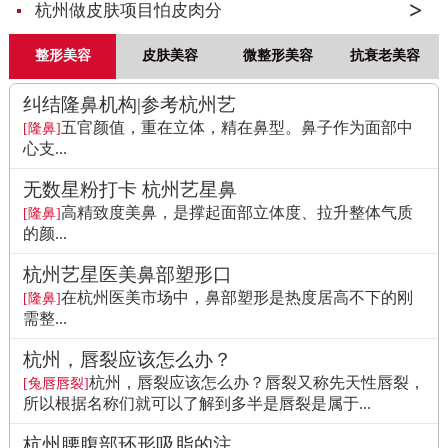
杭州做皮肤项目怕皮肉分
整形美容
皮肤美容
微整形美容
抗衰老美容
纠结隆鼻机构|参考杭州艺
五官颜值，重在立体，精在鼻型。鼻子作为面部中
[隆鼻]
心支...
无数星粉打卡 杭州艺星鼻
高精致度美鼻，是撑起面部立体度、拉升整体气质
[隆鼻]
的颜...
杭州艺星医美鼻部塑形口
在杭州医美市场中，鼻部塑形是热度居高不下的刚
[隆鼻]
需整...
杭州，唇裂应该怎么办？
杭州，唇裂应该怎么办？唇裂又称先天性唇裂，
[兔唇唇裂]
所以根据名称们就可以了解到多半是唇裂是属于...
杭州腰腹部环形吸脂的注