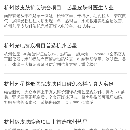
杭州做皮肤抗衰综合项目丨艺星皮肤科医生专业
面部衰老从来不是单一问题，松弛下垂、干细纹、毛孔粗大、暗沉黄
气、屏障受损往往同步出现，单一热玛吉、水光很难实现全层改善。
杭州艺星皮肤科依托完整正版光电设备、42 人持....
杭州光电抗衰项目首选杭州艺星
杭州艺星 5A 莱茵认证皮肤科，热玛吉、超声炮、Fotona4D 全系官方
正版仪器，术前探头当面拆封扫码验真，杜绝翻新复用。刘明章、吴
云、张建三大持证医师分层定制抗衰方案，重度松弛....
杭州艺星整形医院皮肤科口碑怎么样？真人实例
结合新氧、大众点评上千真人评价测评杭州艺星皮肤科，拥有 5A 莱
茵、亚运三重正规资质，全套正版热玛吉、超声炮仪器可现场扫码。
刘明章擅长激素脸、黄褐斑修复，吴云主打低痛感....
杭州做皮肤综合项目丨首选杭州艺星