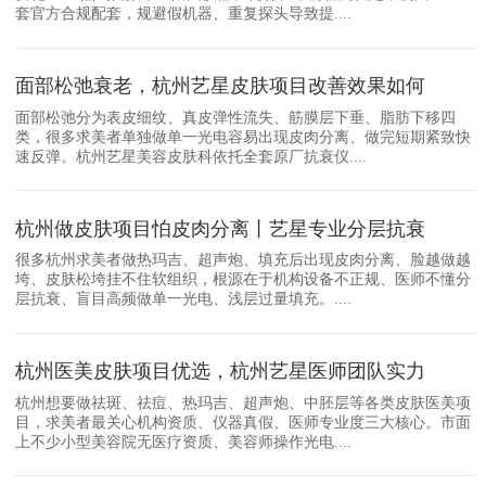
套官方合规配套，规避假机器、重复探头导致提....
面部松弛衰老，杭州艺星皮肤项目改善效果如何
面部松弛分为表皮细纹、真皮弹性流失、筋膜层下垂、脂肪下移四
类，很多求美者单独做单一光电容易出现皮肉分离、做完短期紧致快
速反弹。杭州艺星美容皮肤科依托全套原厂抗衰仪....
杭州做皮肤项目怕皮肉分离丨艺星专业分层抗衰
很多杭州求美者做热玛吉、超声炮、填充后出现皮肉分离、脸越做越
垮、皮肤松垮挂不住软组织，根源在于机构设备不正规、医师不懂分
层抗衰、盲目高频做单一光电、浅层过量填充。....
杭州医美皮肤项目优选，杭州艺星医师团队实力
杭州想要做祛斑、祛痘、热玛吉、超声炮、中胚层等各类皮肤医美项
目，求美者最关心机构资质、仪器真假、医师专业度三大核心。市面
上不少小型美容院无医疗资质、美容师操作光电....