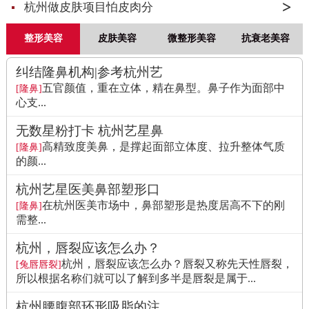
杭州做皮肤项目怕皮肉分
整形美容
皮肤美容
微整形美容
抗衰老美容
纠结隆鼻机构|参考杭州艺
五官颜值，重在立体，精在鼻型。鼻子作为面部中
[隆鼻]
心支...
无数星粉打卡 杭州艺星鼻
高精致度美鼻，是撑起面部立体度、拉升整体气质
[隆鼻]
的颜...
杭州艺星医美鼻部塑形口
在杭州医美市场中，鼻部塑形是热度居高不下的刚
[隆鼻]
需整...
杭州，唇裂应该怎么办？
杭州，唇裂应该怎么办？唇裂又称先天性唇裂，
[兔唇唇裂]
所以根据名称们就可以了解到多半是唇裂是属于...
杭州腰腹部环形吸脂的注