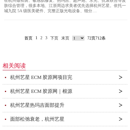
在杭州做祛斑、敏感肌修复、热玛吉、超声炮、水光、抗衰联合等皮
肤综合管理，很多本地、江浙周边求美者优先选择杭州艺星。依托一
城九院 5A 级医美硬件、完整正版光电设备、细分....
1
2
3
首页
下页
末页
72页712条
相关阅读
杭州艺星 ECM 胶原网项目完
杭州艺星 ECM 胶原网｜根源
杭州艺星热玛吉面部提升
面部松弛衰老，杭州艺星