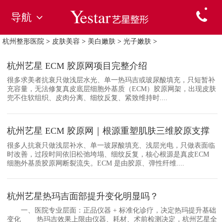
导航
杭州整形医院
>
皮肤美容
>
美白嫩肤
>
光子嫩肤
>
杭州艺星 ECM 胶原网项目完整介绍
很多求美者抗衰只做浅层水光、单一热玛吉或玻尿酸填充，只短暂补
充容量，无法修复真皮底层细胞外基质（ECM）胶原网架，出现皮肤
兜不住软组织、皮肉分离、细纹反复、紧致维持时....
杭州艺星 ECM 胶原网｜根源重塑肌肤三维胶原支撑
很多人抗衰只做浅层补水、单一玻尿酸填充、浅层光电，只做表面临
时改善，过段时间依旧松弛垮塌、细纹反复，核心根源是真皮ECM
细胞外基质胶原网断裂流失。ECM 是由胶原、弹性纤维....
杭州艺星热玛吉面部提升变化明显吗？
一、医院专业层面：正品仪器 + 标准化诊疗，决定热玛提升基础
变化 热玛吉效果上限由仪器、耗材、术前检测决定，杭州艺星全