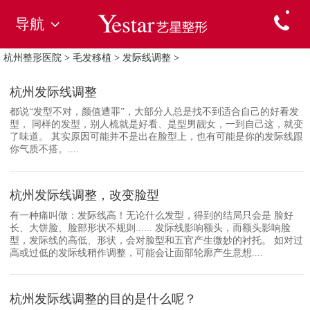
导航
杭州整形医院
>
毛发移植
>
发际线调整
>
杭州发际线调整
都说“发型不对，颜值遭罪”，大部分人总是找不到适合自己的好看发
型， 同样的发型，别人梳就是好看、是型男靓女，一到自己这，就变
了味道。 其实原因可能并不是出在脸型上，也有可能是你的发际线跟
你气质不搭。....
杭州发际线调整，改变脸型
有一种痛叫做：发际线高！无论什么发型，得到的结局只会是 脸好
长、大饼脸、脸部形状不规则...... 发际线影响额头，而额头影响脸
型，发际线的高低、形状，会对脸型和五官产生微妙的衬托。 如对过
高或过低的发际线稍作调整，可能会让面部轮廓产生意想....
杭州发际线调整的目的是什么呢？