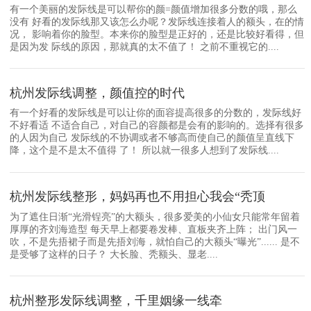
有一个美丽的发际线是可以帮你的颜=颜值增加很多分数的哦，那么
没有 好看的发际线那又该怎么办呢？发际线连接着人的额头，在的情
况， 影响着你的脸型。本来你的脸型是正好的，还是比较好看得，但
是因为发 际线的原因，那就真的太不值了！ 之前不重视它的....
杭州发际线调整，颜值控的时代
有一个好看的发际线是可以让你的面容提高很多的分数的，发际线好
不好看适 不适合自己，对自己的容颜都是会有的影响的。选择有很多
的人因为自己 发际线的不协调或者不够高而使自己的颜值呈直线下
降，这个是不是太不值得 了！ 所以就一很多人想到了发际线....
杭州发际线整形，妈妈再也不用担心我会“秃顶
为了遮住日渐“光滑锃亮”的大额头，很多爱美的小仙女只能常年留着
厚厚的齐刘海造型 每天早上都要卷发棒、直板夹齐上阵； 出门风一
吹，不是先捂裙子而是先捂刘海，就怕自己的大额头“曝光”...... 是不
是受够了这样的日子？ 大长脸、秃额头、显老....
杭州整形发际线调整，千里姻缘一线牵