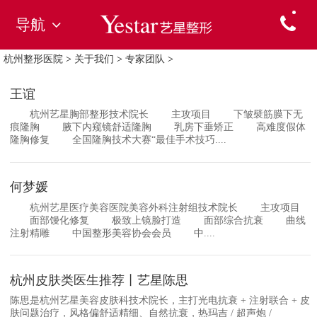
导航
杭州整形医院
>
关于我们
>
专家团队
>
王谊
杭州艺星胸部整形技术院长 主攻项目 下皱襞筋膜下无
痕隆胸 腋下内窥镜舒适隆胸 乳房下垂矫正 高难度假体
隆胸修复 全国隆胸技术大赛“最佳手术技巧....
何梦媛
杭州艺星医疗美容医院美容外科注射组技术院长 主攻项目
面部馒化修复 极致上镜脸打造 面部综合抗衰 曲线
注射精雕 中国整形美容协会会员 中....
杭州皮肤类医生推荐丨艺星陈思
陈思是杭州艺星美容皮肤科技术院长，主打光电抗衰 + 注射联合 + 皮
肤问题治疗，风格偏舒适精细、自然抗衰，热玛吉 / 超声炮 /