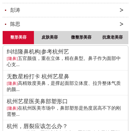
彭涛
陈思
整形美容
皮肤美容
微整形美容
抗衰老美容
纠结隆鼻机构|参考杭州艺
五官颜值，重在立体，精在鼻型。鼻子作为面部中
[隆鼻]
心支...
无数星粉打卡 杭州艺星鼻
高精致度美鼻，是撑起面部立体度、拉升整体气质
[隆鼻]
的颜...
杭州艺星医美鼻部塑形口
在杭州医美市场中，鼻部塑形是热度居高不下的刚
[隆鼻]
需整...
杭州，唇裂应该怎么办？