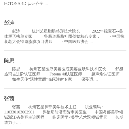
FOTONA 4D 认证齐全....
彭涛
彭涛 杭州艺星脂肪整形技术院长 · 2022年绿宝石--美
体塑形榜单专家 · 鲁脂道脂肪社团创始核心专家， · 中国抗
衰老大会特邀脂肪项目讲师 · 中国医师协会....
陈思
陈思 杭州艺星医疗美容医院美容皮肤科技术院长 舒感
热玛吉进阶认证医师 Fotona 4d认证医师 超声炮认证医师
如生天使“活性童颜”临床注射专家 保妥适....
张茜
张茜 杭州艺星鼻部美学技术主任 职业编码：
110330103002901 鼻整形前沿高阶审美医生 中国鼻部美学领
域浙江省美容主诊医师 临床医学×美学艺术双领域背景 长期
致力于....