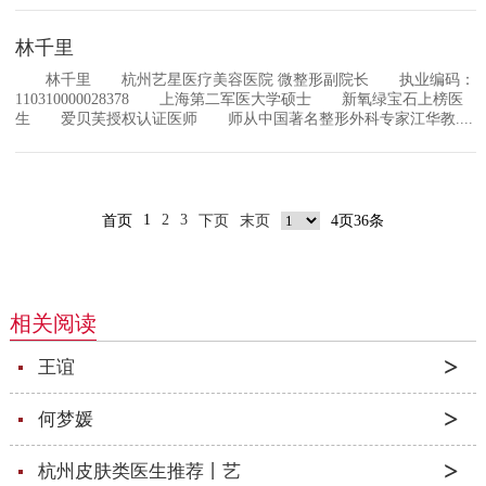
林千里
林千里 杭州艺星医疗美容医院 微整形副院长 执业编码：
110310000028378 上海第二军医大学硕士 新氧绿宝石上榜医
生 爱贝芙授权认证医师 师从中国著名整形外科专家江华教....
1
2
3
首页
下页
末页
4页36条
相关阅读
王谊
何梦媛
杭州皮肤类医生推荐丨艺