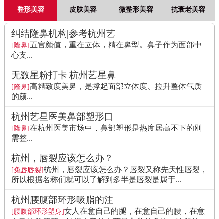
整形美容
皮肤美容
微整形美容
抗衰老美容
纠结隆鼻机构|参考杭州艺
五官颜值，重在立体，精在鼻型。鼻子作为面部中
[隆鼻]
心支...
无数星粉打卡 杭州艺星鼻
高精致度美鼻，是撑起面部立体度、拉升整体气质
[隆鼻]
的颜...
杭州艺星医美鼻部塑形口
在杭州医美市场中，鼻部塑形是热度居高不下的刚
[隆鼻]
需整...
杭州，唇裂应该怎么办？
杭州，唇裂应该怎么办？唇裂又称先天性唇裂，
[兔唇唇裂]
所以根据名称们就可以了解到多半是唇裂是属于...
杭州腰腹部环形吸脂的注
女人在意自己的腿，在意自己的腰，在意
[腰腹部环形塑身]