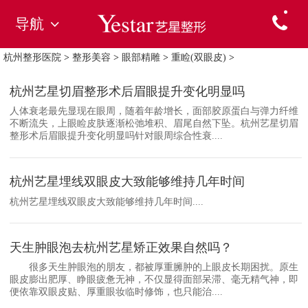
导航
杭州整形医院
>
整形美容
>
眼部精雕
>
重睑(双眼皮)
>
杭州艺星切眉整形术后眉眼提升变化明显吗
人体衰老最先显现在眼周，随着年龄增长，面部胶原蛋白与弹力纤维
不断流失，上眼睑皮肤逐渐松弛堆积、眉尾自然下坠。杭州艺星切眉
整形术后眉眼提升变化明显吗针对眼周综合性衰....
杭州艺星埋线双眼皮大致能够维持几年时间
杭州艺星埋线双眼皮大致能够维持几年时间....
天生肿眼泡去杭州艺星矫正效果自然吗？
很多天生肿眼泡的朋友，都被厚重臃肿的上眼皮长期困扰。原生
眼皮膨出肥厚、睁眼疲惫无神，不仅显得面部呆滞、毫无精气神，即
便依靠双眼皮贴、厚重眼妆临时修饰，也只能治....